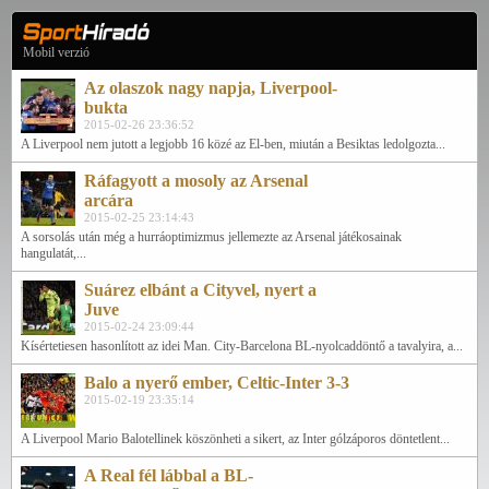
Mobil verzió
Az olaszok nagy napja, Liverpool-
bukta
2015-02-26 23:36:52
A Liverpool nem jutott a legjobb 16 közé az El-ben, miután a Besiktas ledolgozta...
Ráfagyott a mosoly az Arsenal
arcára
2015-02-25 23:14:43
A sorsolás után még a hurráoptimizmus jellemezte az Arsenal játékosainak
hangulatát,...
Suárez elbánt a Cityvel, nyert a
Juve
2015-02-24 23:09:44
Kísértetiesen hasonlított az idei Man. City-Barcelona BL-nyolcaddöntő a tavalyira, a...
Balo a nyerő ember, Celtic-Inter 3-3
2015-02-19 23:35:14
A Liverpool Mario Balotellinek köszönheti a sikert, az Inter gólzáporos döntetlent...
A Real fél lábbal a BL-