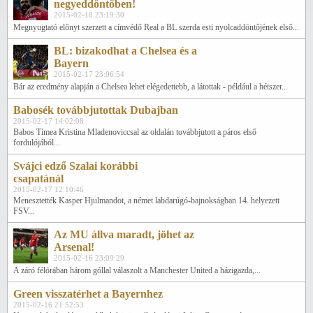
negyeddöntőben!
2015-02-18 23:19:30
Megnyugtató előnyt szerzett a címvédő Real a BL szerda esti nyolcaddöntőjének első...
BL: bizakodhat a Chelsea és a
Bayern
2015-02-17 23:06:54
Bár az eredmény alapján a Chelsea lehet elégedettebb, a látottak - például a hétszer...
Babosék továbbjutottak Dubajban
2015-02-17 14:02:08
Babos Tímea Kristina Mladenoviccsal az oldalán továbbjutott a páros első
fordulójából...
Svájci edző Szalai korábbi
csapatánál
2015-02-17 12:10:46
Menesztették Kasper Hjulmandot, a német labdarúgó-bajnokságban 14. helyezett
FSV...
Az MU állva maradt, jöhet az
Arsenal!
2015-02-16 23:09:29
A záró félórában három góllal válaszolt a Manchester United a házigazda,...
Green visszatérhet a Bayernhez
2015-02-16 21:52:53