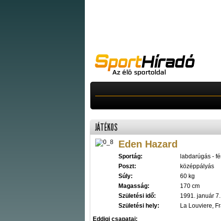
JÁTÉKOS
Eden Hazard
Sportág:
labdarúgás - fér
Poszt:
középpályás
Súly:
60 kg
Magasság:
170 cm
Születési idő:
1991. január 7.
Születési hely:
La Louviere, F
Eddigi csapatai: