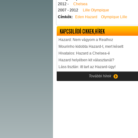
2012 -
Chelsea
2007 - 2012
Lille Olympique
Címkék:
Eden Hazard
Olympique Lille
KAPCSOLÓDÓ CIKKEK,HÍREK
Hazard: Nem vágyom a Realhoz
Mourinho kidobta Hazard-t, mert késett
Hivatalos: Hazard a Chelsea-é
Hazard helyében kit választanál?
Láss tisztán: itt tart az Hazard-ügy!
További hírek