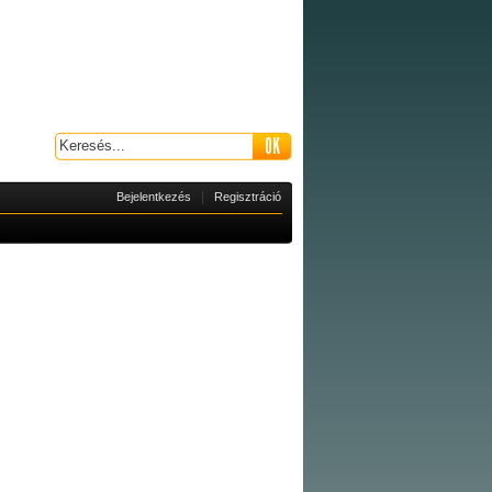
|
Bejelentkezés
Regisztráció