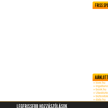
FRISS SP
AJÁNLOTT
» love.hu
» ingatlano
» book.hu
» Utasbizto
» biztosito
» data.hu
LEGFRISSEBB HOZZÁSZÓLÁSOK