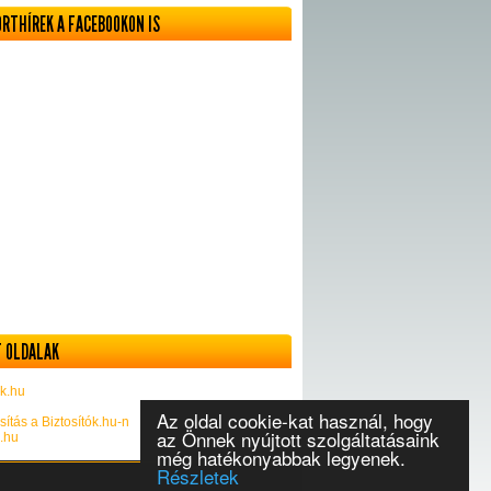
ORTHÍREK A FACEBOOKON IS
 OLDALAK
k.hu
Az oldal cookie-kat használ, hogy
sítás a Biztosítók.hu-n
az Önnek nyújtott szolgáltatásaink
k.hu
még hatékonyabbak legyenek.
Részletek