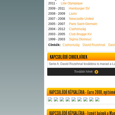
2011 -
Lille Olympique
2009 - 2011
Hamburger SV
2008 - 2009
Lazio
2007 - 2008
Newcastle United
2005 - 2007
Paris Saint-Germain
2004 - 2012
Csehország
2003 - 2005
Club Brugge KV
1999 - 2003
Sigma Olomouc
Címkék:
Csehország
David Rozehnal
Davi
KAPCSOLÓDÓ CIKKEK,HÍREK
Serie A: David Rozehnal továbbra is marad a L
További hírek
KAPCSOLÓDÓ KÉPGALÉRIA - Euro 2008, nyitóm
KAPCSOLÓDÓ KÉPGALÉRIA - Ismét bajnok a Ma