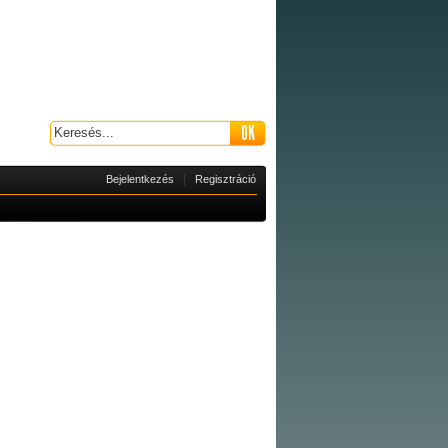
|
Bejelentkezés
Regisztráció