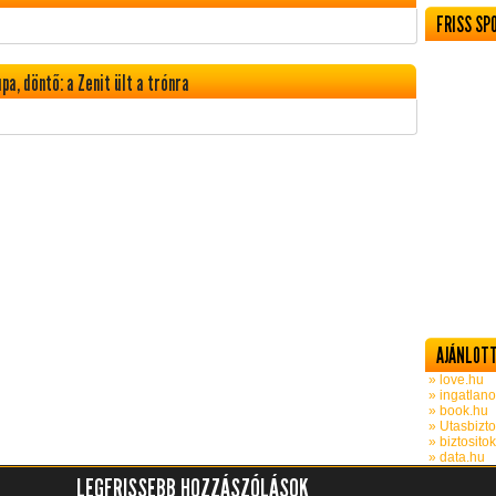
FRISS SP
, döntő: a Zenit ült a trónra
AJÁNLOTT
» love.hu
» ingatlano
» book.hu
» Utasbizto
» biztosito
» data.hu
LEGFRISSEBB HOZZÁSZÓLÁSOK