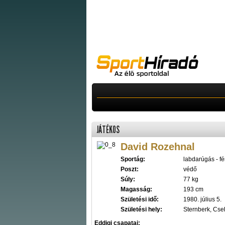
JÁTÉKOS
David Rozehnal
Sportág:
labdarúgás - fér
Poszt:
védő
Súly:
77 kg
Magasság:
193 cm
Születési idő:
1980. július 5.
Születési hely:
Sternberk, Cs
Eddigi csapatai: