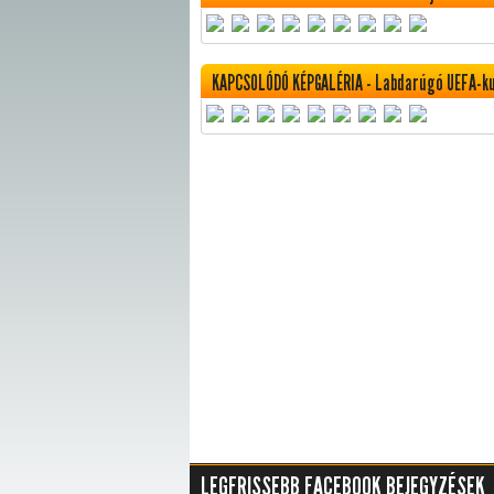
KAPCSOLÓDÓ KÉPGALÉRIA - Labdarúgó UEFA-kupa
LEGFRISSEBB FACEBOOK BEJEGYZÉSEK