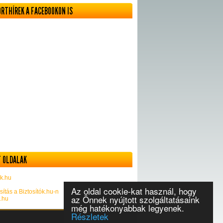
ORTHÍREK A FACEBOOKON IS
 OLDALAK
k.hu
Az oldal cookie-kat használ, hogy
sítás a Biztosítók.hu-n
az Önnek nyújtott szolgáltatásaink
k.hu
még hatékonyabbak legyenek.
Részletek