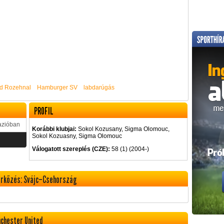
d Rozehnal
Hamburger SV
labdarúgás
PROFIL
azióban
Korábbi klubjai:
Sokol Kozusany, Sigma Olomouc,
Sokol Kozuasny, Sigma Olomouc
Válogatott szereplés (CZE):
58 (1) (2004-)
érkőzés: Svájc–Csehország
nchester United