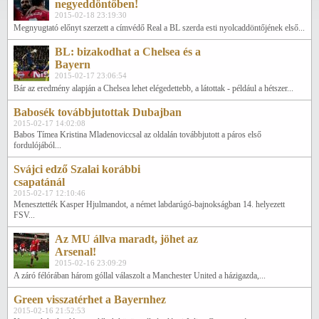
negyeddöntőben!
2015-02-18 23:19:30
Megnyugtató előnyt szerzett a címvédő Real a BL szerda esti nyolcaddöntőjének első...
BL: bizakodhat a Chelsea és a
Bayern
2015-02-17 23:06:54
Bár az eredmény alapján a Chelsea lehet elégedettebb, a látottak - például a hétszer...
Babosék továbbjutottak Dubajban
2015-02-17 14:02:08
Babos Tímea Kristina Mladenoviccsal az oldalán továbbjutott a páros első
fordulójából...
Svájci edző Szalai korábbi
csapatánál
2015-02-17 12:10:46
Menesztették Kasper Hjulmandot, a német labdarúgó-bajnokságban 14. helyezett
FSV...
Az MU állva maradt, jöhet az
Arsenal!
2015-02-16 23:09:29
A záró félórában három góllal válaszolt a Manchester United a házigazda,...
Green visszatérhet a Bayernhez
2015-02-16 21:52:53