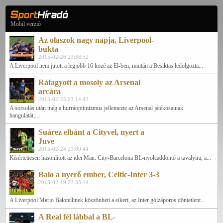
Mobil verzió
Az olaszok nagy napja, Liverpool-
bukta
2015-02-26 23:36:52
A Liverpool nem jutott a legjobb 16 közé az El-ben, miután a Besiktas ledolgozta...
Ráfagyott a mosoly az Arsenal
arcára
2015-02-25 23:14:43
A sorsolás után még a hurráoptimizmus jellemezte az Arsenal játékosainak
hangulatát,...
Suárez elbánt a Cityvel, nyert a
Juve
2015-02-24 23:09:44
Kísértetiesen hasonlított az idei Man. City-Barcelona BL-nyolcaddöntő a tavalyira, a...
Balo a nyerő ember, Celtic-Inter 3-3
2015-02-19 23:35:14
A Liverpool Mario Balotellinek köszönheti a sikert, az Inter gólzáporos döntetlent...
A Real fél lábbal a BL-