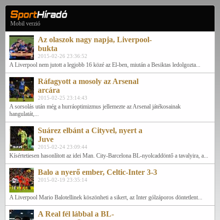
Mobil verzió
Az olaszok nagy napja, Liverpool-
bukta
2015-02-26 23:36:52
A Liverpool nem jutott a legjobb 16 közé az El-ben, miután a Besiktas ledolgozta...
Ráfagyott a mosoly az Arsenal
arcára
2015-02-25 23:14:43
A sorsolás után még a hurráoptimizmus jellemezte az Arsenal játékosainak
hangulatát,...
Suárez elbánt a Cityvel, nyert a
Juve
2015-02-24 23:09:44
Kísértetiesen hasonlított az idei Man. City-Barcelona BL-nyolcaddöntő a tavalyira, a...
Balo a nyerő ember, Celtic-Inter 3-3
2015-02-19 23:35:14
A Liverpool Mario Balotellinek köszönheti a sikert, az Inter gólzáporos döntetlent...
A Real fél lábbal a BL-