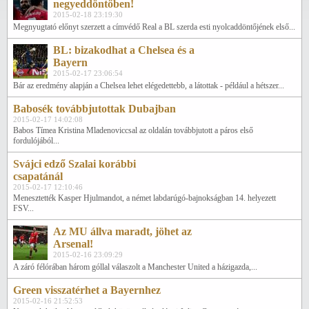
negyeddöntőben!
2015-02-18 23:19:30
Megnyugtató előnyt szerzett a címvédő Real a BL szerda esti nyolcaddöntőjének első...
BL: bizakodhat a Chelsea és a
Bayern
2015-02-17 23:06:54
Bár az eredmény alapján a Chelsea lehet elégedettebb, a látottak - például a hétszer...
Babosék továbbjutottak Dubajban
2015-02-17 14:02:08
Babos Tímea Kristina Mladenoviccsal az oldalán továbbjutott a páros első
fordulójából...
Svájci edző Szalai korábbi
csapatánál
2015-02-17 12:10:46
Menesztették Kasper Hjulmandot, a német labdarúgó-bajnokságban 14. helyezett
FSV...
Az MU állva maradt, jöhet az
Arsenal!
2015-02-16 23:09:29
A záró félórában három góllal válaszolt a Manchester United a házigazda,...
Green visszatérhet a Bayernhez
2015-02-16 21:52:53