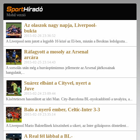
Mobil verzió
Az olaszok nagy napja, Liverpool-
bukta
2015-02-26 23:36:52
A Liverpool nem jutott a legjobb 16 közé az El-ben, miután a Besiktas ledolgozta...
Ráfagyott a mosoly az Arsenal
arcára
2015-02-25 23:14:43
A sorsolás után még a hurráoptimizmus jellemezte az Arsenal játékosainak
hangulatát,...
Suárez elbánt a Cityvel, nyert a
Juve
2015-02-24 23:09:44
Kísértetiesen hasonlított az idei Man. City-Barcelona BL-nyolcaddöntő a tavalyira, a...
Balo a nyerő ember, Celtic-Inter 3-3
2015-02-19 23:35:14
A Liverpool Mario Balotellinek köszönheti a sikert, az Inter gólzáporos döntetlent...
A Real fél lábbal a BL-