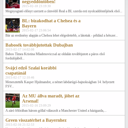
negyeddöntőben!
2015-02-18 23:19:30
Megnyugtató előnyt szerzett a címvédő Real a BL szerda esti nyolcaddöntőjének első...
BL: bizakodhat a Chelsea és a
Bayern
2015-02-17 23:06:54
Bár az eredmény alapján a Chelsea lehet elégedettebb, a látottak - például a hétszer...
Babosék továbbjutottak Dubajban
2015-02-17 14:02:08
Babos Tímea Kristina Mladenoviccsal az oldalán továbbjutott a páros első
fordulójából...
Svájci edző Szalai korábbi
csapatánál
2015-02-17 12:10:46
Menesztették Kasper Hjulmandot, a német labdarúgó-bajnokságban 14. helyezett
FSV...
Az MU állva maradt, jöhet az
Arsenal!
2015-02-16 23:09:29
A záró félórában három góllal válaszolt a Manchester United a házigazda,...
Green visszatérhet a Bayernhez
2015-02-16 21:52:53