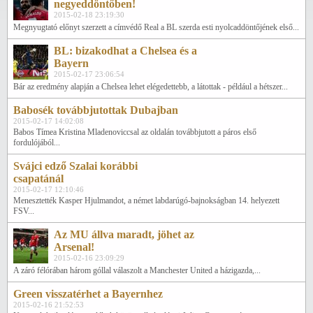
negyeddöntőben!
2015-02-18 23:19:30
Megnyugtató előnyt szerzett a címvédő Real a BL szerda esti nyolcaddöntőjének első...
BL: bizakodhat a Chelsea és a
Bayern
2015-02-17 23:06:54
Bár az eredmény alapján a Chelsea lehet elégedettebb, a látottak - például a hétszer...
Babosék továbbjutottak Dubajban
2015-02-17 14:02:08
Babos Tímea Kristina Mladenoviccsal az oldalán továbbjutott a páros első
fordulójából...
Svájci edző Szalai korábbi
csapatánál
2015-02-17 12:10:46
Menesztették Kasper Hjulmandot, a német labdarúgó-bajnokságban 14. helyezett
FSV...
Az MU állva maradt, jöhet az
Arsenal!
2015-02-16 23:09:29
A záró félórában három góllal válaszolt a Manchester United a házigazda,...
Green visszatérhet a Bayernhez
2015-02-16 21:52:53