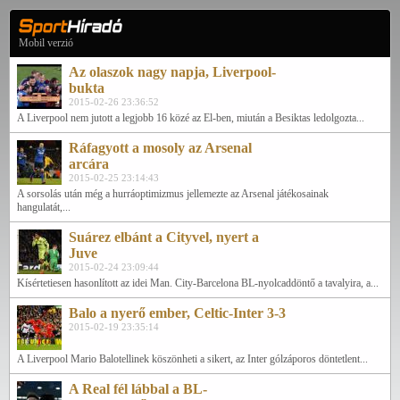
Mobil verzió
Az olaszok nagy napja, Liverpool-
bukta
2015-02-26 23:36:52
A Liverpool nem jutott a legjobb 16 közé az El-ben, miután a Besiktas ledolgozta...
Ráfagyott a mosoly az Arsenal
arcára
2015-02-25 23:14:43
A sorsolás után még a hurráoptimizmus jellemezte az Arsenal játékosainak
hangulatát,...
Suárez elbánt a Cityvel, nyert a
Juve
2015-02-24 23:09:44
Kísértetiesen hasonlított az idei Man. City-Barcelona BL-nyolcaddöntő a tavalyira, a...
Balo a nyerő ember, Celtic-Inter 3-3
2015-02-19 23:35:14
A Liverpool Mario Balotellinek köszönheti a sikert, az Inter gólzáporos döntetlent...
A Real fél lábbal a BL-