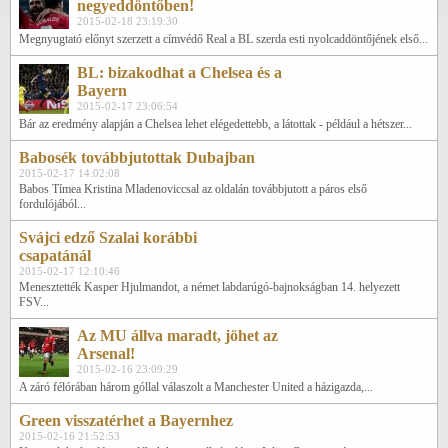
negyeddöntőben!
2015-02-18 23:19:30
Megnyugtató előnyt szerzett a címvédő Real a BL szerda esti nyolcaddöntőjének első...
BL: bizakodhat a Chelsea és a
Bayern
2015-02-17 23:06:54
Bár az eredmény alapján a Chelsea lehet elégedettebb, a látottak - például a hétszer...
Babosék továbbjutottak Dubajban
2015-02-17 14:02:08
Babos Tímea Kristina Mladenoviccsal az oldalán továbbjutott a páros első
fordulójából...
Svájci edző Szalai korábbi
csapatánál
2015-02-17 12:10:46
Menesztették Kasper Hjulmandot, a német labdarúgó-bajnokságban 14. helyezett
FSV...
Az MU állva maradt, jöhet az
Arsenal!
2015-02-16 23:09:29
A záró félórában három góllal válaszolt a Manchester United a házigazda,...
Green visszatérhet a Bayernhez
2015-02-16 21:52:53