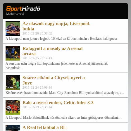
Mobil verzió
Az olaszok nagy napja, Liverpool-
bukta
2015-02-26 23:36:52
A Liverpool nem jutott a legjobb 16 közé az El-ben, miután a Besiktas ledolgozta...
Ráfagyott a mosoly az Arsenal
arcára
2015-02-25 23:14:43
A sorsolás után még a hurráoptimizmus jellemezte az Arsenal játékosainak
hangulatát,...
Suárez elbánt a Cityvel, nyert a
Juve
2015-02-24 23:09:44
Kísértetiesen hasonlított az idei Man. City-Barcelona BL-nyolcaddöntő a tavalyira, a...
Balo a nyerő ember, Celtic-Inter 3-3
2015-02-19 23:35:14
A Liverpool Mario Balotellinek köszönheti a sikert, az Inter gólzáporos döntetlent...
A Real fél lábbal a BL-