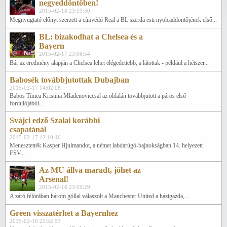
negyeddöntőben!
2015-02-18 23:19:30
Megnyugtató előnyt szerzett a címvédő Real a BL szerda esti nyolcaddöntőjének első...
BL: bizakodhat a Chelsea és a
Bayern
2015-02-17 23:06:54
Bár az eredmény alapján a Chelsea lehet elégedettebb, a látottak - például a hétszer...
Babosék továbbjutottak Dubajban
2015-02-17 14:02:08
Babos Tímea Kristina Mladenoviccsal az oldalán továbbjutott a páros első
fordulójából...
Svájci edző Szalai korábbi
csapatánál
2015-02-17 12:10:46
Menesztették Kasper Hjulmandot, a német labdarúgó-bajnokságban 14. helyezett
FSV...
Az MU állva maradt, jöhet az
Arsenal!
2015-02-16 23:09:29
A záró félórában három góllal válaszolt a Manchester United a házigazda,...
Green visszatérhet a Bayernhez
2015-02-16 21:52:53