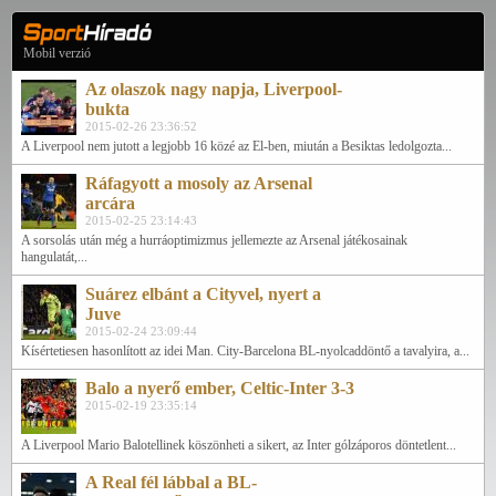
Mobil verzió
Az olaszok nagy napja, Liverpool-
bukta
2015-02-26 23:36:52
A Liverpool nem jutott a legjobb 16 közé az El-ben, miután a Besiktas ledolgozta...
Ráfagyott a mosoly az Arsenal
arcára
2015-02-25 23:14:43
A sorsolás után még a hurráoptimizmus jellemezte az Arsenal játékosainak
hangulatát,...
Suárez elbánt a Cityvel, nyert a
Juve
2015-02-24 23:09:44
Kísértetiesen hasonlított az idei Man. City-Barcelona BL-nyolcaddöntő a tavalyira, a...
Balo a nyerő ember, Celtic-Inter 3-3
2015-02-19 23:35:14
A Liverpool Mario Balotellinek köszönheti a sikert, az Inter gólzáporos döntetlent...
A Real fél lábbal a BL-