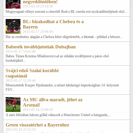
negyeddöntőben!
2015-02-18 23:19:30
Megnyugtató előnyt szerzett a címvédő Real a BL szerda esti nyolcaddöntőjének első...
BL: bizakodhat a Chelsea és a
Bayern
2015-02-17 23:06:54
Bár az eredmény alapján a Chelsea lehet elégedettebb, a látottak - például a hétszer...
Babosék továbbjutottak Dubajban
2015-02-17 14:02:08
Babos Tímea Kristina Mladenoviccsal az oldalán továbbjutott a páros első
fordulójából...
Svájci edző Szalai korábbi
csapatánál
2015-02-17 12:10:46
Menesztették Kasper Hjulmandot, a német labdarúgó-bajnokságban 14. helyezett
FSV...
Az MU állva maradt, jöhet az
Arsenal!
2015-02-16 23:09:29
A záró félórában három góllal válaszolt a Manchester United a házigazda,...
Green visszatérhet a Bayernhez
2015-02-16 21:52:53