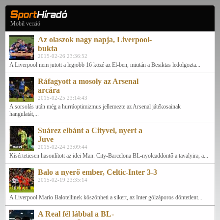
Mobil verzió
Az olaszok nagy napja, Liverpool-
bukta
2015-02-26 23:36:52
A Liverpool nem jutott a legjobb 16 közé az El-ben, miután a Besiktas ledolgozta...
Ráfagyott a mosoly az Arsenal
arcára
2015-02-25 23:14:43
A sorsolás után még a hurráoptimizmus jellemezte az Arsenal játékosainak
hangulatát,...
Suárez elbánt a Cityvel, nyert a
Juve
2015-02-24 23:09:44
Kísértetiesen hasonlított az idei Man. City-Barcelona BL-nyolcaddöntő a tavalyira, a...
Balo a nyerő ember, Celtic-Inter 3-3
2015-02-19 23:35:14
A Liverpool Mario Balotellinek köszönheti a sikert, az Inter gólzáporos döntetlent...
A Real fél lábbal a BL-