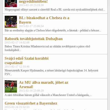
negyeddöntőben!
2015-02-18 23:19:30
Megnyugtató előnyt szerzett a címvédő Real a BL szerda esti nyolcaddöntőjének első...
BL: bizakodhat a Chelsea és a
Bayern
2015-02-17 23:06:54
Bár az eredmény alapján a Chelsea lehet elégedettebb, a látottak - például a hétszer...
Babosék továbbjutottak Dubajban
2015-02-17 14:02:08
Babos Tímea Kristina Mladenoviccsal az oldalán továbbjutott a páros első
fordulójából...
Svájci edző Szalai korábbi
csapatánál
2015-02-17 12:10:46
Menesztették Kasper Hjulmandot, a német labdarúgó-bajnokságban 14. helyezett
FSV...
Az MU állva maradt, jöhet az
Arsenal!
2015-02-16 23:09:29
A záró félórában három góllal válaszolt a Manchester United a házigazda,...
Green visszatérhet a Bayernhez
2015-02-16 21:52:53