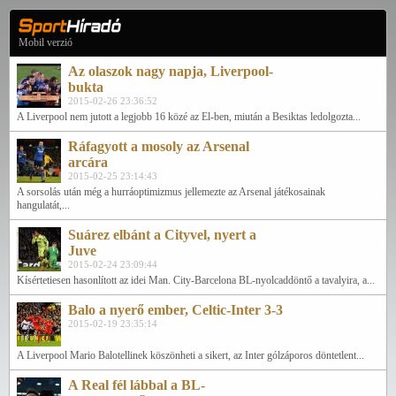
Mobil verzió
Az olaszok nagy napja, Liverpool-
bukta
2015-02-26 23:36:52
A Liverpool nem jutott a legjobb 16 közé az El-ben, miután a Besiktas ledolgozta...
Ráfagyott a mosoly az Arsenal
arcára
2015-02-25 23:14:43
A sorsolás után még a hurráoptimizmus jellemezte az Arsenal játékosainak
hangulatát,...
Suárez elbánt a Cityvel, nyert a
Juve
2015-02-24 23:09:44
Kísértetiesen hasonlított az idei Man. City-Barcelona BL-nyolcaddöntő a tavalyira, a...
Balo a nyerő ember, Celtic-Inter 3-3
2015-02-19 23:35:14
A Liverpool Mario Balotellinek köszönheti a sikert, az Inter gólzáporos döntetlent...
A Real fél lábbal a BL-