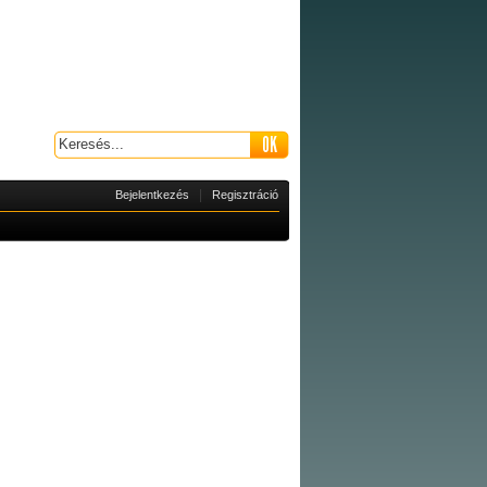
|
Bejelentkezés
Regisztráció