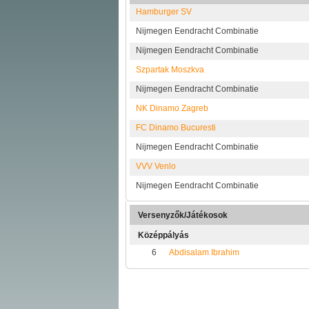
Hamburger SV
Nijmegen Eendracht Combinatie
Nijmegen Eendracht Combinatie
Szpartak Moszkva
Nijmegen Eendracht Combinatie
NK Dinamo Zagreb
FC Dinamo Bucuresti
Nijmegen Eendracht Combinatie
VVV Venlo
Nijmegen Eendracht Combinatie
Versenyzők/Játékosok
Középpályás
6
Abdisalam Ibrahim