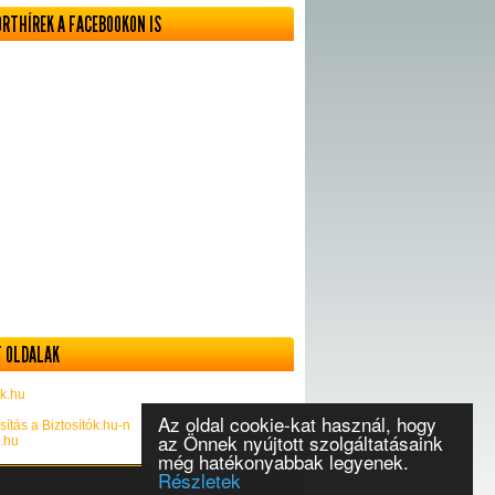
ORTHÍREK A FACEBOOKON IS
 OLDALAK
k.hu
Az oldal cookie-kat használ, hogy
sítás a Biztosítók.hu-n
az Önnek nyújtott szolgáltatásaink
k.hu
még hatékonyabbak legyenek.
Részletek