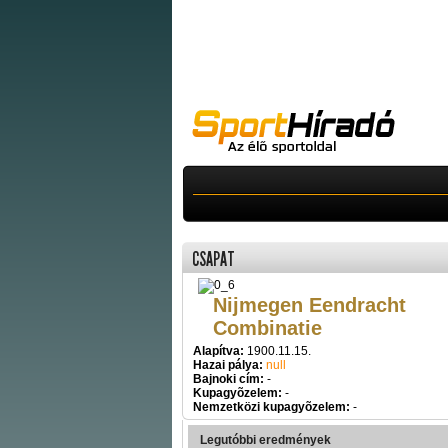
CSAPAT
Nijmegen Eendracht
Combinatie
Alapítva:
1900.11.15.
Hazai pálya:
null
Bajnoki cím:
-
Kupagyõzelem:
-
Nemzetközi kupagyõzelem:
-
Legutóbbi eredmények