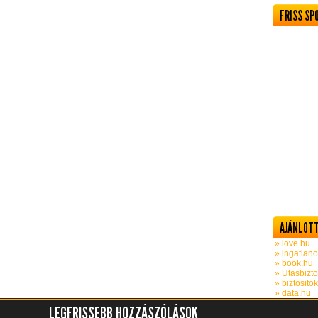
FRISS SP
AJÁNLOTT
» love.hu
» ingatlano
» book.hu
» Utasbizto
» biztosito
» data.hu
LEGFRISSEBB HOZZÁSZÓLÁSOK