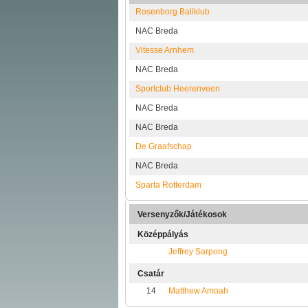
Rosenborg Ballklub
NAC Breda
Vitesse Arnhem
NAC Breda
Sportclub Heerenveen
NAC Breda
NAC Breda
De Graafschap
NAC Breda
Sparta Rotterdam
Versenyzők/Játékosok
Középpályás
Jeffrey Sarpong
Csatár
14
Matthew Amoah