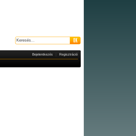
|
Bejelentkezés
Regisztráció