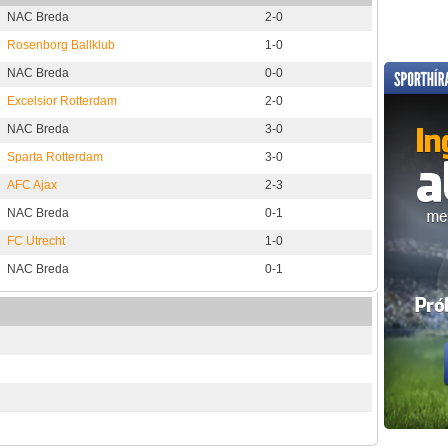
NAC Breda
2-0
Rosenborg Ballklub
1-0
NAC Breda
0-0
Excelsior Rotterdam
2-0
NAC Breda
3-0
Sparta Rotterdam
3-0
AFC Ajax
2-3
NAC Breda
0-1
FC Utrecht
1-0
NAC Breda
0-1