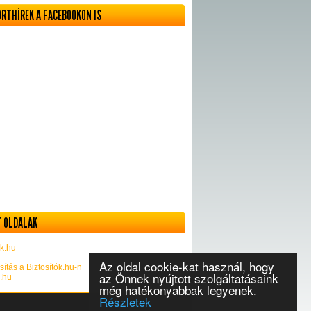
ORTHÍREK A FACEBOOKON IS
 OLDALAK
k.hu
Az oldal cookie-kat használ, hogy
sítás a Biztosítók.hu-n
az Önnek nyújtott szolgáltatásaink
k.hu
még hatékonyabbak legyenek.
Részletek