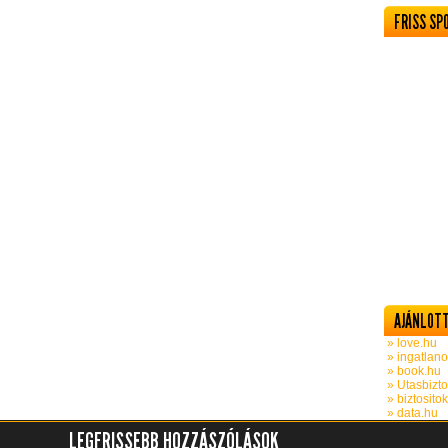
FRISS SP
AJÁNLOTT
» love.hu
» ingatlano
» book.hu
» Utasbizto
» biztosito
» data.hu
LEGFRISSEBB HOZZÁSZÓLÁSOK