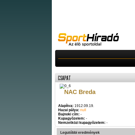
CSAPAT
NAC Breda
Alapítva:
1912.09.19.
Hazai pálya:
null
Bajnoki cím:
-
Kupagyõzelem:
-
Nemzetközi kupagyõzelem:
-
Legutóbbi eredmények