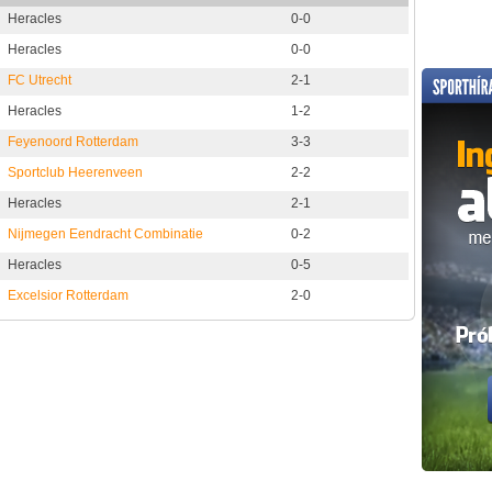
Heracles
0-0
Heracles
0-0
FC Utrecht
2-1
Heracles
1-2
Feyenoord Rotterdam
3-3
Sportclub Heerenveen
2-2
Heracles
2-1
Nijmegen Eendracht Combinatie
0-2
Heracles
0-5
Excelsior Rotterdam
2-0