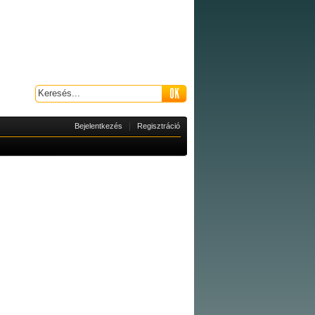
|
Bejelentkezés
Regisztráció