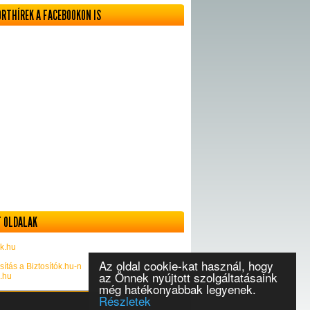
ORTHÍREK A FACEBOOKON IS
 OLDALAK
k.hu
Az oldal cookie-kat használ, hogy
sítás a Biztosítók.hu-n
az Önnek nyújtott szolgáltatásaink
k.hu
még hatékonyabbak legyenek.
Részletek