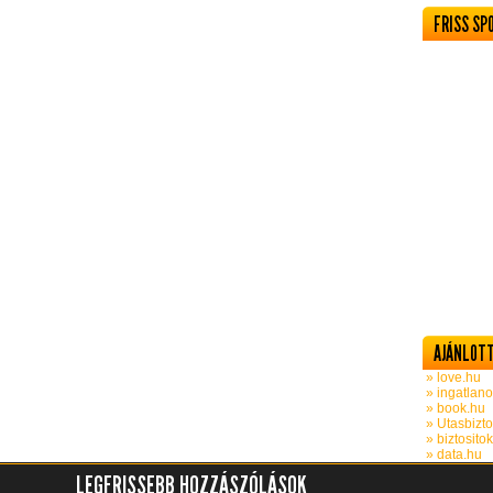
FRISS SP
AJÁNLOTT
» love.hu
» ingatlano
» book.hu
» Utasbizto
» biztosito
» data.hu
LEGFRISSEBB HOZZÁSZÓLÁSOK