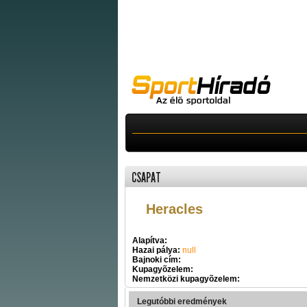
CSAPAT
Heracles
Alapítva:
Hazai pálya:
null
Bajnoki cím:
Kupagyõzelem:
Nemzetközi kupagyõzelem:
Legutóbbi eredmények