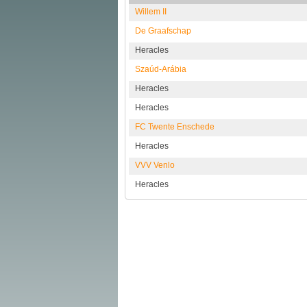
Willem II
De Graafschap
Heracles
Szaúd-Arábia
Heracles
Heracles
FC Twente Enschede
Heracles
VVV Venlo
Heracles