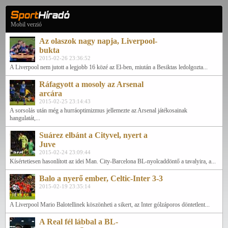
Mobil verzió
Az olaszok nagy napja, Liverpool-
bukta
2015-02-26 23:36:52
A Liverpool nem jutott a legjobb 16 közé az El-ben, miután a Besiktas ledolgozta...
Ráfagyott a mosoly az Arsenal
arcára
2015-02-25 23:14:43
A sorsolás után még a hurráoptimizmus jellemezte az Arsenal játékosainak
hangulatát,...
Suárez elbánt a Cityvel, nyert a
Juve
2015-02-24 23:09:44
Kísértetiesen hasonlított az idei Man. City-Barcelona BL-nyolcaddöntő a tavalyira, a...
Balo a nyerő ember, Celtic-Inter 3-3
2015-02-19 23:35:14
A Liverpool Mario Balotellinek köszönheti a sikert, az Inter gólzáporos döntetlent...
A Real fél lábbal a BL-