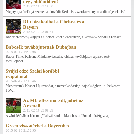
negyeddöntőben!
2015-02-18 23:19:30
Megnyugtató előnyt szerzett a címvédő Real a BL szerda esti nyolcaddöntőjének első...
BL: bizakodhat a Chelsea és a
Bayern
2015-02-17 23:06:54
Bár az eredmény alapján a Chelsea lehet elégedettebb, a látottak - például a hétszer...
Babosék továbbjutottak Dubajban
2015-02-17 14:02:08
Babos Tímea Kristina Mladenoviccsal az oldalán továbbjutott a páros első
fordulójából...
Svájci edző Szalai korábbi
csapatánál
2015-02-17 12:10:46
Menesztették Kasper Hjulmandot, a német labdarúgó-bajnokságban 14. helyezett
FSV...
Az MU állva maradt, jöhet az
Arsenal!
2015-02-16 23:09:29
A záró félórában három góllal válaszolt a Manchester United a házigazda,...
Green visszatérhet a Bayernhez
2015-02-16 21:52:53