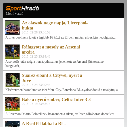
Mobil verzió
Az olaszok nagy napja, Liverpool-
bukta
2015-02-26 23:36:52
A Liverpool nem jutott a legjobb 16 közé az El-ben, miután a Besiktas ledolgozta...
Ráfagyott a mosoly az Arsenal
arcára
2015-02-25 23:14:43
A sorsolás után még a hurráoptimizmus jellemezte az Arsenal játékosainak
hangulatát,...
Suárez elbánt a Cityvel, nyert a
Juve
2015-02-24 23:09:44
Kísértetiesen hasonlított az idei Man. City-Barcelona BL-nyolcaddöntő a tavalyira, a...
Balo a nyerő ember, Celtic-Inter 3-3
2015-02-19 23:35:14
A Liverpool Mario Balotellinek köszönheti a sikert, az Inter gólzáporos döntetlent...
A Real fél lábbal a BL-