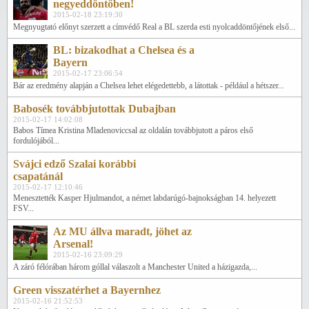
negyeddöntőben!
2015-02-18 23:19:30
Megnyugtató előnyt szerzett a címvédő Real a BL szerda esti nyolcaddöntőjének első...
BL: bizakodhat a Chelsea és a
Bayern
2015-02-17 23:06:54
Bár az eredmény alapján a Chelsea lehet elégedettebb, a látottak - például a hétszer...
Babosék továbbjutottak Dubajban
2015-02-17 14:02:08
Babos Tímea Kristina Mladenoviccsal az oldalán továbbjutott a páros első
fordulójából...
Svájci edző Szalai korábbi
csapatánál
2015-02-17 12:10:46
Menesztették Kasper Hjulmandot, a német labdarúgó-bajnokságban 14. helyezett
FSV...
Az MU állva maradt, jöhet az
Arsenal!
2015-02-16 23:09:29
A záró félórában három góllal válaszolt a Manchester United a házigazda,...
Green visszatérhet a Bayernhez
2015-02-16 21:52:53