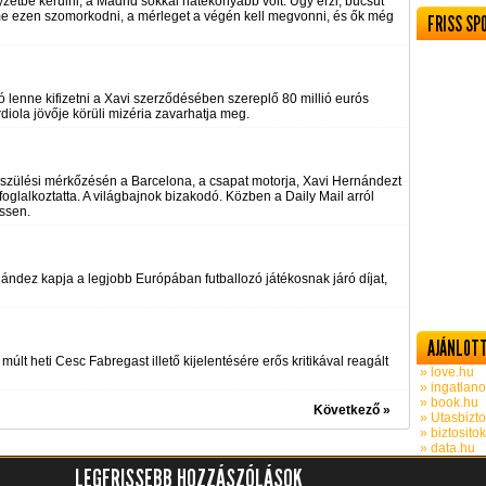
yzetbe kerülni, a Madrid sokkal hatékonyabb volt. Úgy érzi, búcsút
lme ezen szomorkodni, a mérleget a végén kell megvonni, és ők még
FRISS SP
 lenne kifizetni a Xavi szerződésében szereplő 80 millió eurós
diola jövője körüli mizéria zavarhatja meg.
lkészülési mérkőzésén a Barcelona, a csapat motorja, Xavi Hernándezt
glalkoztatta. A világbajnok bizakodó. Közben a Daily Mail arról
essen.
ández kapja a legjobb Európában futballozó játékosnak járó díjat,
AJÁNLOTT
lt heti Cesc Fabregast illető kijelentésére erős kritikával reagált
» love.hu
» ingatlano
» book.hu
Következő »
» Utasbizto
» biztosito
» data.hu
LEGFRISSEBB HOZZÁSZÓLÁSOK