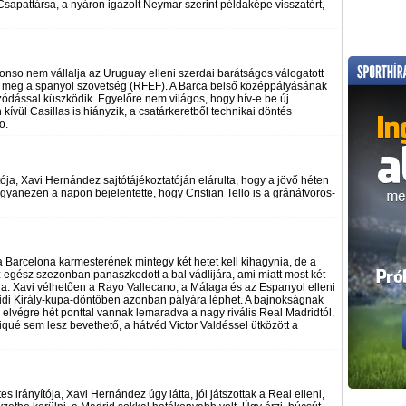
sapattársa, a nyáron igazolt Neymar szerint példaképe visszatért,
nso nem vállalja az Uruguay elleni szerdai barátságos válogatott
te meg a spanyol szövetség (RFEF). A Barca belső középpályásának
ódással küszködik. Egyelőre nem világos, hogy hív-e be új
ívül Casillas is hiányzik, a csatárkeretből technikai döntés
o.
ja, Xavi Hernández sajtótájékoztatóján elárulta, hogy a jövő héten
ugyanezen a napon bejelentette, hogy Cristian Tello is a gránátvörös-
a Barcelona karmesterének mintegy két hetet kell kihagynia, de a
z egész szezonban panaszkodott a bal vádlijára, ami miatt most két
ábja. Xavi vélhetően a Rayo Vallecano, a Málaga és az Espanyol elleni
ridi Király-kupa-döntőben azonban pályára léphet. A bajnokságnak
elvégre hét ponttal vannak lemaradva a nagy rivális Real Madridtól.
ué sem lesz bevethető, a hátvéd Victor Valdéssel ütközött a
irányítója, Xavi Hernández úgy látta, jól játszottak a Real elleni,