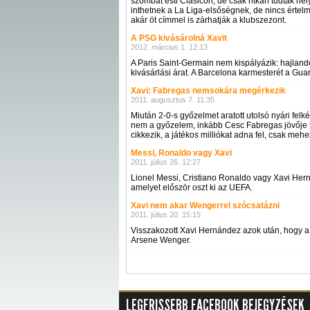
szombat esti Clásicón, de csak ritkán tudtak hel
inthetnek a La Liga-elsőségnek, de nincs érte
akár öt címmel is zárhatják a klubszezont.
A PSG kivásárolná Xavit
2012. március 1. 12:13
A Paris Saint-Germain nem kispályázik: hajlandó
kivásárlási árat. A Barcelona karmesterét a Guar
Xavi: Fabregas nemsokára megérkezik
2011. augusztus 7. 11:35
Miután 2-0-s győzelmet aratott utolsó nyári fe
nem a győzelem, inkább Cesc Fabregas jövője fo
cikkezik, a játékos milliókat adna fel, csak meh
Messi, Ronaldo vagy Xavi
2011. július 26. 12:27
Lionel Messi, Cristiano Ronaldo vagy Xavi Hern
amelyet először oszt ki az UEFA.
Xavi nem akar Wengerrel szócsatázni
2011. július 20. 15:15
Visszakozott Xavi Hernández azok után, hogy a mú
Arsene Wenger.
LEGFRISSEBB FACEBOOK BEJEGYZÉSEK