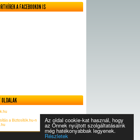
ORTHÍREK A FACEBOOKON IS
 OLDALAK
k.hu
Az oldal cookie-kat használ, hogy
sítás a Biztosítók.hu-n
az Önnek nyújtott szolgáltatásaink
k.hu
még hatékonyabbak legyenek.
Részletek