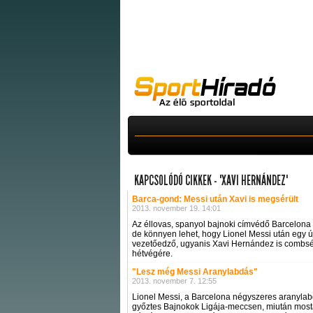
KAPCSOLÓDÓ CIKKEK - "XAVI HERNÁNDEZ"
Barca-gond: Messi után Xavi is megsérült
2013. november 19. 14:01
Az éllovas, spanyol bajnoki címvédő Barcelona
de könnyen lehet, hogy Lionel Messi után egy ú
vezetőedző, ugyanis Xavi Hernández is combsérü
hétvégére.
"Lesz még Messi Aranylabdás"
2013. november 7. 12:55
Lionel Messi, a Barcelona négyszeres aranylabd
győztes Bajnokok Ligája-meccsen, miután most