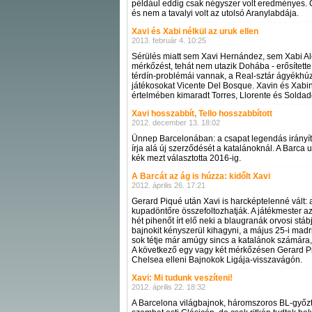
például eddig csak négyszer volt eredményes. C
és nem a tavalyi volt az utolsó Aranylabdája.
Xavi és Xabi nélkül az uruk ellen
2013. február 4. 10:25
Sérülés miatt sem Xavi Hernández, sem Xabi Alo
mérkőzést, tehát nem utazik Dohába - erősítet
térdín-problémái vannak, a Real-sztár ágyékhúz
játékosokat Vicente Del Bosque. Xavin és Xabin k
értelmében kimaradt Torres, Llorente és Soldad
Xavi hosszabbít, Tello hosszabbított
2012. december 13. 18:02
Ünnep Barcelonában: a csapat legendás irányító
írja alá új szerződését a katalánoknál. A Barca 
kék mezt választotta 2016-ig.
A Barcát az ág is húzza: kidőlt Xavi
2012. április 26. 17:21
Gerard Piqué után Xavi is harcképtelenné vált: 
kupadöntőre összefoltozhatják. A játékmester a
hét pihenőt írt elő neki a blaugranák orvosi st
bajnokit kényszerül kihagyni, a május 25-i mad
sok tétje már amúgy sincs a katalánok számára, 
A következő egy vagy két mérkőzésen Gerard Piq
Chelsea elleni Bajnokok Ligája-visszavágón.
Xavi: Mi tudunk veszíteni!
2012. április 22. 18:32
A Barcelona világbajnok, háromszoros BL-győztes 