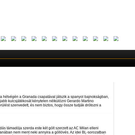
 a hétvégén a Granada csapatával játszik a spanyol bajnokságban,
jabb kulcsjátékosát kénytelen nélkülözni Gerardo Martino
lést szenvedett, és nem biztos, hogy össze tudják drótozni a
ás támadója szerda este két gólt szerzett az AC Milan elleni
anában nem ment neki annyira a góllövés. Az idei BL-sorozatban