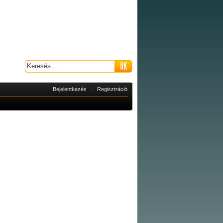
|
Bejelentkezés
Regisztráció