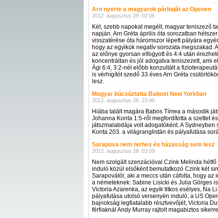
Arn nyerte a magyarok párbaját az Openen
2012. augusztus 29. 02:06
Két, szebb napokat megélt, magyar teniszező 
napján. Arn Gréta április óta sorozatban hétszer
visszatérése óta háromszor lépett pályára egyén
hogy az egyikük negatív sorozata megszakad. 
az előnye gyorsan elfogyott és 4:4 után érezhet
koncentráltan és jól adogatva teniszezett, ami
Ági 6:4, 3:2-nél előbb konzultált a fizioterapeu
is vérhígítót szedő 33 éves Arn Gréta csütörtökön
lesz.
Magyar búcsúztatta Babost New Yorkban
2012. augusztus 28. 23:46
Hiába talált magára Babos Tímea a második ját
Johanna Konta 1:5-ről megfordította a szettet és
játszmalabdája volt adogatóként. A Sydneyben 
Konta 203. a világranglistán és pályafutása so
Sarapova nem terhes és házasság sem lesz
2012. augusztus 28. 03:09
Nem szolgált szenzációval Czink Melinda hétf
induló közül elsőként bemutatkozó Czink két si
Sarapovától, aki a meccs után cáfolta, hogy az
a németeknek: Sabine Lisicki és Julia Görges i
Victoria Azarenka, az egyik titkos esélyes, Na 
pályafutása utolsó versenyén induló, a US Open
bajnokság legfiatalabb résztvevőjét, Victoria D
férfiaknál Andy Murray rajtolt magabiztos sikerre