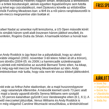
egendás honfitársa Federer) nagyon simán, leiskolázta a wimbledoni
rte a britek büszkeségét, akinek egyetlen fogadóelőnyre sem futotta
FRISS SP
ég lehet egy csúcstalálkozó, mert Djokovics követte az elődöntőbe
elsők Fushing Meadows-ban: a férfi és a női páros ranglistavezetői is
Slam-meccs megnyerése után buktak el.
Rafael Nadal az amerikai nyílt tenisztorna, a US Open második körét
is simább három szett alatt összesen három játékot veszített, és
 ellenfelén, Rogério Dutra da Silván. A harmadik körben a horvát Ivan
n Andy Roddick is úgy fejezi be a pályafutását, hogy az utolsó
ábbi világelső (2003. november 3-tól kilenc héten át ült a trónon),
ni döntős (2004-05. és 2009.) a harmincadik születésnapján
, a péntek esti mérkőzése az ausztrál Bernard Tomic ellen, ha kikap,
 lesz még egy-két meccse Flushing Meadowsban az idén. Andy
imbledonban már tudta, hogy oda nem tér vissza többet játékosként.
AJÁNLOTT
» love.hu
edd este az Arthur Ashe stadionban, de a majd huszonnégyezer
» ingatlano
, vagy valamelyik étterembe. A második kiemelt szerb 73 perc alatt
» book.hu
), majd a tavaly ugyanitt döntős Serena Williams sem szolgált
» Utasbizto
k, 55 perces kalandban győzött Coco Vandeweghe ellen (6:1, 6:1). A
» biztosito
ető meccseket játszottak, Venus Williams és Andy Roddick is
» data.hu
én még világelső Caroline Wozniacki vesszőfutása, a térdsérüléssel