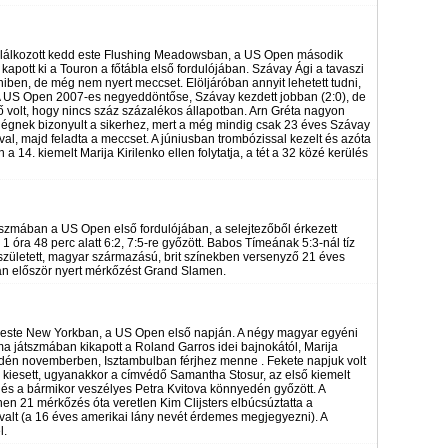
találkozott kedd este Flushing Meadowsban, a US Open második
 kapott ki a Touron a főtábla első fordulójában. Szávay Ági a tavaszi
iben, de még nem nyert meccset. Elöljáróban annyit lehetett tudni,
A US Open 2007-es negyeddöntőse, Szávay kezdett jobban (2:0), de
ő volt, hogy nincs száz százalékos állapotban. Arn Gréta nagyon
 elégnek bizonyult a sikerhez, mert a még mindig csak 23 éves Szávay
tával, majd feladta a meccset. A júniusban trombózissal kezelt és azóta
 a 14. kiemelt Marija Kirilenko ellen folytatja, a tét a 32 közé kerülés
szmában a US Open első fordulójában, a selejtezőből érkezett
 1 óra 48 perc alatt 6:2, 7:5-re győzött. Babos Tímeának 5:3-nál tíz
született, magyar származású, brit színekben versenyző 21 éves
rán először nyert mérkőzést Grand Slamen.
ő este New Yorkban, a US Open első napján. A négy magyar egyéni
ma játszmában kikapott a Roland Garros idei bajnokától, Marija
 idén novemberben, Isztambulban férjhez menne . Fekete napjuk volt
s kiesett, ugyanakkor a címvédő Samantha Stosur, az első kiemelt
Li és a bármikor veszélyes Petra Kvitova könnyedén győzött. A
en 21 mérkőzés óta veretlen Kim Clijsters elbúcsúztatta a
uvalt (a 16 éves amerikai lány nevét érdemes megjegyezni). A
l.