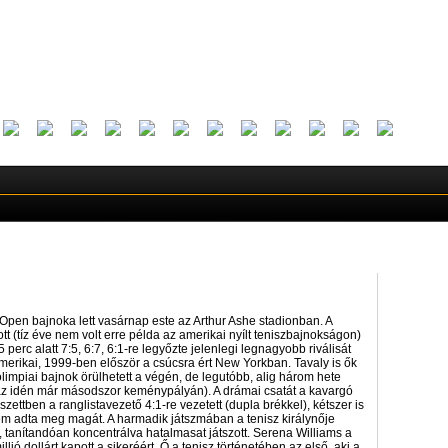
Open bajnoka lett vasárnap este az Arthur Ashe stadionban. A
t (tíz éve nem volt erre példa az amerikai nyílt teniszbajnokságon)
perc alatt 7:5, 6:7, 6:1-re legyőzte jelenlegi legnagyobb riválisát
 amerikai, 1999-ben először a csúcsra ért New Yorkban. Tavaly is ők
 olimpiai bajnok örülhetett a végén, de legutóbb, alig három hete
(az idén már másodszor keménypályán). A drámai csatát a kavargó
zettben a ranglistavezető 4:1-re vezetett (dupla brékkel), kétszer is
nem adta meg magát. A harmadik játszmában a tenisz királynője
 tanítandóan koncentrálva hatalmasat játszott. Serena Williams a
lió dollárt kapott a sikeréért. Ő a tenisz történetében az első, aki a