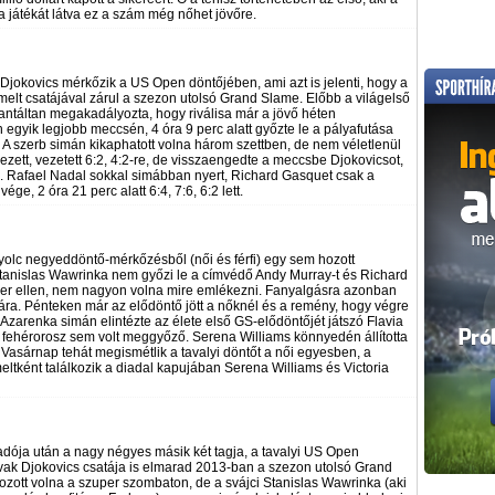
a játékát látva ez a szám még nőhet jövőre.
Djokovics mérkőzik a US Open döntőjében, ami azt is jelenti, hogy a
emelt csatájával zárul a szezon utolsó Grand Slame. Előbb a világelső
garantáltan megakadályozta, hogy riválisa már a jövő héten
n egyik legjobb meccsén, 4 óra 9 perc alatt győzte le a pályafutása
 A szerb simán kikaphatott volna három szettben, de nem véletlenül
zett, vezetett 6:2, 4:2-re, de visszaengedte a meccsbe Djokovicsot,
6:4). Rafael Nadal sokkal simábban nyert, Richard Gasquet csak a
ége, 2 óra 21 perc alatt 6:4, 7:6, 6:2 lett.
olc negyeddöntő-mérkőzésből (női és férfi) egy sem hozott
 Stanislas Wawrinka nem győzi le a címvédő Andy Murray-t és Richard
rer ellen, nem nagyon volna mire emlékezni. Fanyalgásra azonban
ra. Pénteken már az elődöntő jött a nőknél és a remény, hogy végre
a Azarenka simán elintézte az élete első GS-elődöntőjét játszó Flavia
g a fehérorosz sem volt meggyőző. Serena Williams könnyedén állította
). Vasárnap tehát megismétlik a tavalyi döntőt a női egyesben, a
meltként találkozik a diadal kapujában Serena Williams és Victoria
dója után a nagy négyes másik két tagja, a tavalyi US Open
vak Djokovics csatája is elmarad 2013-ban a szezon utolsó Grand
ozott volna a szuper szombaton, de a svájci Stanislas Wawrinka (aki