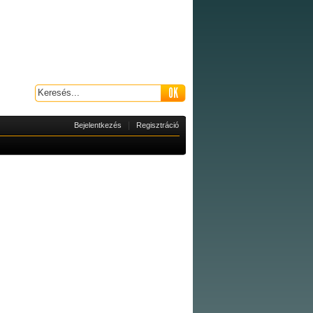
|
Bejelentkezés
Regisztráció