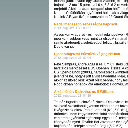
először jutott tovább egy Grand Slamen, mint l
bajnokot: 2 óra 15 perc alatt 6:4, 6:3, 6:2-re ve
erejéből. A két elmaradt rangadó után hétfőn m
Nadalt. Csütörtökön egyébként hullottak a világ
kiestek. A Bryan fivérek sorozatban 28 Grand 
Nadal magasabb sebességbe kapcsolt
2013. augusztus 30. 09:37
Az egykori világelső - és megint oda igyekvő - 
még könnyebben vette, mint az elsőt. A simánál 
szinte átrobogott a selejtezőből feljutott brazil
Dodig vár rá.
Újabb világsztár búcsúzik végleg NY-ban
2012. augusztus 31. 01:04
Pete Sampras, Andre Agassi és Kim Clijsters utá
hivatalos mérkőzését a US Openen játssza. A kor
US Open-bajnok (2003.), háromszoros wimbledo
jelentette be, hogy eljött a visszavonulás ideje
akkor az utolsó lesz. Azért bízik benne, hogy
Roddickban hónapok óta érlelődött a döntés, W
A két hóhér: Djokovics és S Williams
2012. augusztus 29. 04:19
Teltház fogadta a címvédő Novak Djokovicsot k
szurkoló szokatlanul gyorsan elindulhatott haza
kivégezte az olasz Paolo Lorenzit (6:1, 6:0, 6:1
drámával, nem kegyelmezett fiatal honfitársána
centeren egyébként egésznap egyoldalú, felejth
könnyedén nyert. Tovább tart viszont az év elej
bajlódó dánt lelépte a román Begu (6:2, 6:2).