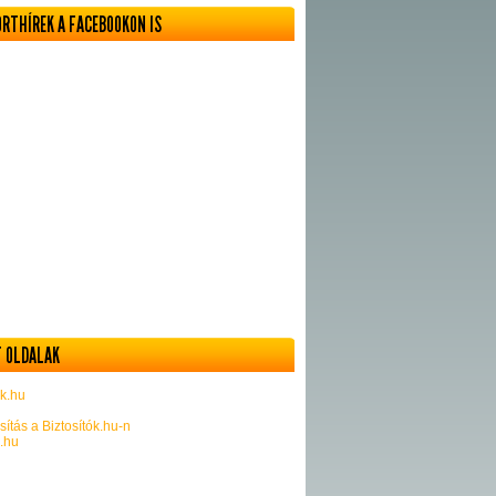
ORTHÍREK A FACEBOOKON IS
 OLDALAK
k.hu
sítás a Biztosítók.hu-n
k.hu