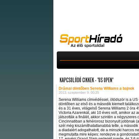
KAPCSOLÓDÓ CIKKEK - "US OPEN"
Drámai döntőben Serena Williams a bajnok
2013. szeptember 9. 00:35
Serena Williams címvédéssel, ötödször is a US 
döntőben az első és a második kiemelt találkozot
és a 31 éves, világelső Serena Williams 2 óra 45 
Victoria Azarenkát, aki 10 éves volt, amikor az
játszották a finálét, akkor szintén a négyszeres
Cincinnatiban a fehérorosz bizonyult jobbnak 
szél még kiszámíthatatlanabbá tette, a második s
a diadalért adogathatott, de a minszki harcos 
megmutatta mire képes: rendezve a gondolatait,
17. egyéni Grand Slam serlegét nyerte, és 3,6 mil