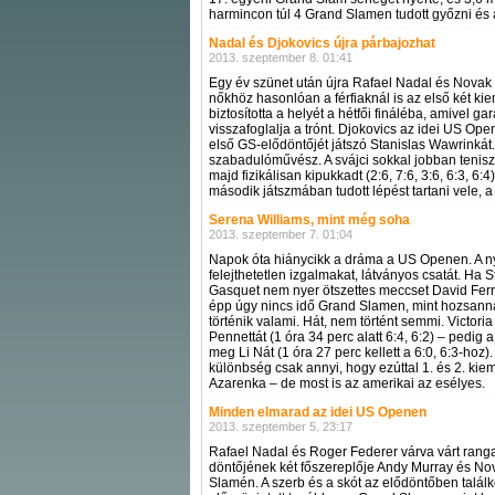
harmincon túl 4 Grand Slamen tudott győzni és 
Nadal és Djokovics újra párbajozhat
2013. szeptember 8. 01:41
Egy év szünet után újra Rafael Nadal és Novak 
nőkhöz hasonlóan a férfiaknál is az első két ki
biztosította a helyét a hétfői fináléba, amivel 
visszafoglalja a trónt. Djokovics az idei US Ope
első GS-elődöntőjét játszó Stanislas Wawrinkát.
szabadulóművész. A svájci sokkal jobban tenisze
majd fizikálisan kipukkadt (2:6, 7:6, 3:6, 6:3, 
második játszmában tudott lépést tartani vele, a v
Serena Williams, mint még soha
2013. szeptember 7. 01:04
Napok óta hiánycikk a dráma a US Openen. A ny
felejthetetlen izgalmakat, látványos csatát. Ha
Gasquet nem nyer ötszettes meccset David Fer
épp úgy nincs idő Grand Slamen, mint hozsanná
történik valami. Hát, nem történt semmi. Victori
Pennettát (1 óra 34 perc alatt 6:4, 6:2) – pedi
meg Li Nát (1 óra 27 perc kellett a 6:0, 6:3-hoz
különbség csak annyi, hogy ezúttal 1. és 2. kie
Azarenka – de most is az amerikai az esélyes.
Minden elmarad az idei US Openen
2013. szeptember 5. 23:17
Rafael Nadal és Roger Federer várva várt ranga
döntőjének két főszereplője Andy Murray és No
Slamén. A szerb és a skót az elődöntőben találk