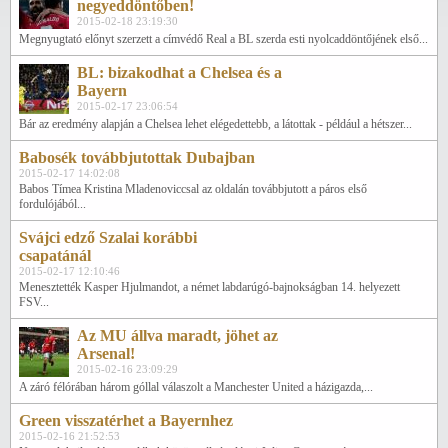
negyeddöntőben!
2015-02-18 23:19:30
Megnyugtató előnyt szerzett a címvédő Real a BL szerda esti nyolcaddöntőjének első...
BL: bizakodhat a Chelsea és a
Bayern
2015-02-17 23:06:54
Bár az eredmény alapján a Chelsea lehet elégedettebb, a látottak - például a hétszer...
Babosék továbbjutottak Dubajban
2015-02-17 14:02:08
Babos Tímea Kristina Mladenoviccsal az oldalán továbbjutott a páros első
fordulójából...
Svájci edző Szalai korábbi
csapatánál
2015-02-17 12:10:46
Menesztették Kasper Hjulmandot, a német labdarúgó-bajnokságban 14. helyezett
FSV...
Az MU állva maradt, jöhet az
Arsenal!
2015-02-16 23:09:29
A záró félórában három góllal válaszolt a Manchester United a házigazda,...
Green visszatérhet a Bayernhez
2015-02-16 21:52:53