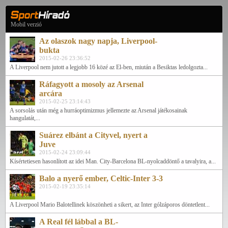
Mobil verzió
Az olaszok nagy napja, Liverpool-
bukta
2015-02-26 23:36:52
A Liverpool nem jutott a legjobb 16 közé az El-ben, miután a Besiktas ledolgozta...
Ráfagyott a mosoly az Arsenal
arcára
2015-02-25 23:14:43
A sorsolás után még a hurráoptimizmus jellemezte az Arsenal játékosainak
hangulatát,...
Suárez elbánt a Cityvel, nyert a
Juve
2015-02-24 23:09:44
Kísértetiesen hasonlított az idei Man. City-Barcelona BL-nyolcaddöntő a tavalyira, a...
Balo a nyerő ember, Celtic-Inter 3-3
2015-02-19 23:35:14
A Liverpool Mario Balotellinek köszönheti a sikert, az Inter gólzáporos döntetlent...
A Real fél lábbal a BL-