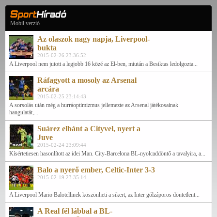
Mobil verzió
Az olaszok nagy napja, Liverpool-
bukta
2015-02-26 23:36:52
A Liverpool nem jutott a legjobb 16 közé az El-ben, miután a Besiktas ledolgozta...
Ráfagyott a mosoly az Arsenal
arcára
2015-02-25 23:14:43
A sorsolás után még a hurráoptimizmus jellemezte az Arsenal játékosainak
hangulatát,...
Suárez elbánt a Cityvel, nyert a
Juve
2015-02-24 23:09:44
Kísértetiesen hasonlított az idei Man. City-Barcelona BL-nyolcaddöntő a tavalyira, a...
Balo a nyerő ember, Celtic-Inter 3-3
2015-02-19 23:35:14
A Liverpool Mario Balotellinek köszönheti a sikert, az Inter gólzáporos döntetlent...
A Real fél lábbal a BL-