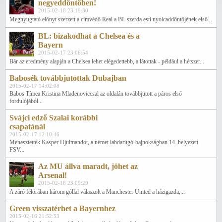
negyeddöntőben!
2015-02-18 23:19:30
Megnyugtató előnyt szerzett a címvédő Real a BL szerda esti nyolcaddöntőjének első...
BL: bizakodhat a Chelsea és a
Bayern
2015-02-17 23:06:54
Bár az eredmény alapján a Chelsea lehet elégedettebb, a látottak - például a hétszer...
Babosék továbbjutottak Dubajban
2015-02-17 14:02:08
Babos Tímea Kristina Mladenoviccsal az oldalán továbbjutott a páros első
fordulójából...
Svájci edző Szalai korábbi
csapatánál
2015-02-17 12:10:46
Menesztették Kasper Hjulmandot, a német labdarúgó-bajnokságban 14. helyezett
FSV...
Az MU állva maradt, jöhet az
Arsenal!
2015-02-16 23:09:29
A záró félórában három góllal válaszolt a Manchester United a házigazda,...
Green visszatérhet a Bayernhez
2015-02-16 21:52:53