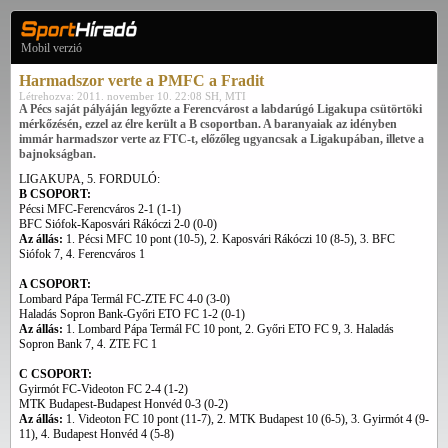
Mobil verzió
Harmadszor verte a PMFC a Fradit
Létrehozva: 2011. november 10. 22:08 SH, MTI
A Pécs saját pályáján legyőzte a Ferencvárost a labdarúgó Ligakupa csütörtöki
mérkőzésén, ezzel az élre került a B csoportban. A baranyaiak az idényben
immár harmadszor verte az FTC-t, előzőleg ugyancsak a Ligakupában, illetve a
bajnokságban.
LIGAKUPA, 5. FORDULÓ:
B CSOPORT:
Pécsi MFC-Ferencváros 2-1 (1-1)
BFC Siófok-Kaposvári Rákóczi 2-0 (0-0)
Az állás:
1. Pécsi MFC 10 pont (10-5), 2. Kaposvári Rákóczi 10 (8-5), 3. BFC
Siófok 7, 4. Ferencváros 1
A CSOPORT:
Lombard Pápa Termál FC-ZTE FC 4-0 (3-0)
Haladás Sopron Bank-Győri ETO FC 1-2 (0-1)
Az állás:
1. Lombard Pápa Termál FC 10 pont, 2. Győri ETO FC 9, 3. Haladás
Sopron Bank 7, 4. ZTE FC 1
C CSOPORT:
Gyirmót FC-Videoton FC 2-4 (1-2)
MTK Budapest-Budapest Honvéd 0-3 (0-2)
Az állás:
1. Videoton FC 10 pont (11-7), 2. MTK Budapest 10 (6-5), 3. Gyirmót 4 (9-
11), 4. Budapest Honvéd 4 (5-8)