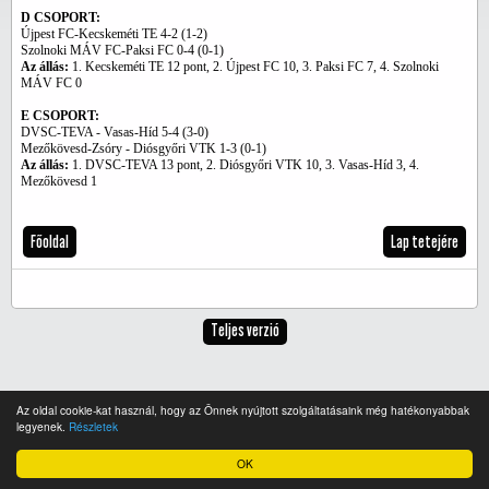
D CSOPORT:
Újpest FC-Kecskeméti TE 4-2 (1-2)
Szolnoki MÁV FC-Paksi FC 0-4 (0-1)
Az állás:
1. Kecskeméti TE 12 pont, 2. Újpest FC 10, 3. Paksi FC 7, 4. Szolnoki
MÁV FC 0
E CSOPORT:
DVSC-TEVA - Vasas-Híd 5-4 (3-0)
Mezőkövesd-Zsóry - Diósgyőri VTK 1-3 (0-1)
Az állás:
1. DVSC-TEVA 13 pont, 2. Diósgyőri VTK 10, 3. Vasas-Híd 3, 4.
Mezőkövesd 1
Főoldal
Lap tetejére
Teljes verzió
Az oldal cookie-kat használ, hogy az Önnek nyújtott szolgáltatásaink még hatékonyabbak
legyenek.
Részletek
OK