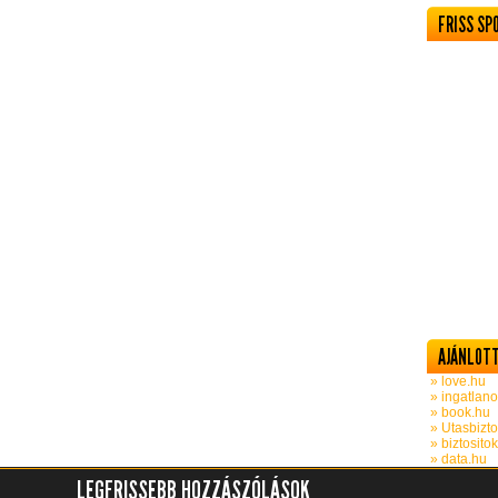
FRISS SP
AJÁNLOTT
» love.hu
» ingatlano
» book.hu
» Utasbizto
» biztosito
» data.hu
LEGFRISSEBB HOZZÁSZÓLÁSOK