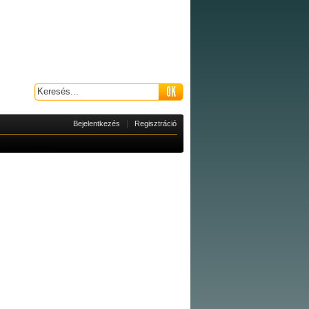
|
Bejelentkezés
Regisztráció