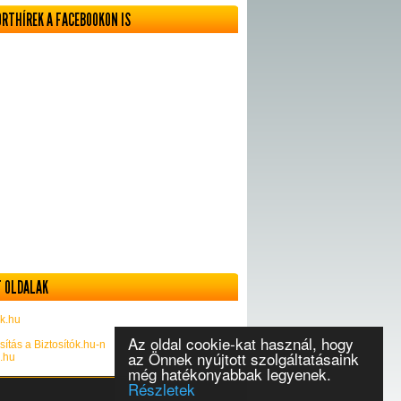
ORTHÍREK A FACEBOOKON IS
 OLDALAK
k.hu
Az oldal cookie-kat használ, hogy
sítás a Biztosítók.hu-n
az Önnek nyújtott szolgáltatásaink
k.hu
még hatékonyabbak legyenek.
Részletek