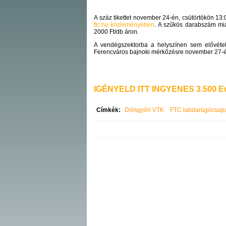
A száz tikettet november 24-én, csütörtökön 13:
ftc.hu közleményében
. A szűkös darabszám mia
2000 Ft/db áron.
A vendégszektorba a helyszínen sem elővéte
Ferencváros bajnoki mérkőzésre november 27-én
IGÉNYELD ITT INGYENES 3.500 Eu
Címkék:
Diósgyőri VTK
FTC labdarúgócsap