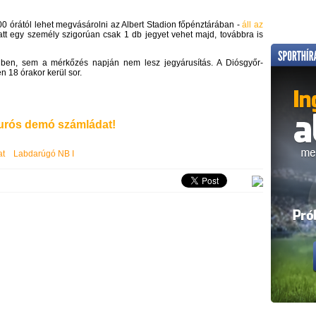
00 órától lehet megvásárolni az Albert Stadion főpénztárában -
áll az
tt egy személy szigorúan csak 1 db jegyet vehet majd, továbbra is
lben, sem a mérkőzés napján nem lesz jegyárusítás. A Diósgyőr-
 18 órakor kerül sor.
rós demó számládat!
at
Labdarúgó NB I