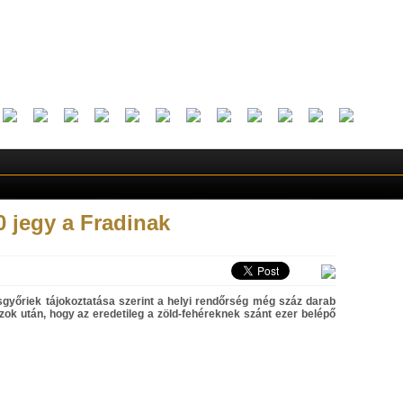
 jegy a Fradinak
ósgyőriek tájokoztatása szerint a helyi rendőrség még száz darab
ok után, hogy az eredetileg a zöld-fehéreknek szánt ezer belépő