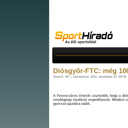
Diósgyőr-FTC: még 100
Szerző: SH
Létrehozva: 2011. november 22. 09:49
A Ferencváros értesíti szurkolóit, hogy a di
vendégjegy kiadását engedélyezte. Mindezt az
gyorsan gazdára talált.