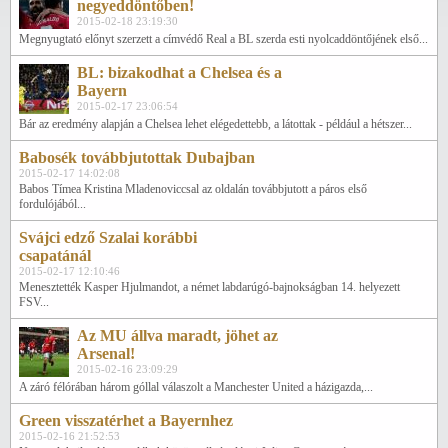
negyeddöntőben!
2015-02-18 23:19:30
Megnyugtató előnyt szerzett a címvédő Real a BL szerda esti nyolcaddöntőjének első...
BL: bizakodhat a Chelsea és a
Bayern
2015-02-17 23:06:54
Bár az eredmény alapján a Chelsea lehet elégedettebb, a látottak - például a hétszer...
Babosék továbbjutottak Dubajban
2015-02-17 14:02:08
Babos Tímea Kristina Mladenoviccsal az oldalán továbbjutott a páros első
fordulójából...
Svájci edző Szalai korábbi
csapatánál
2015-02-17 12:10:46
Menesztették Kasper Hjulmandot, a német labdarúgó-bajnokságban 14. helyezett
FSV...
Az MU állva maradt, jöhet az
Arsenal!
2015-02-16 23:09:29
A záró félórában három góllal válaszolt a Manchester United a házigazda,...
Green visszatérhet a Bayernhez
2015-02-16 21:52:53