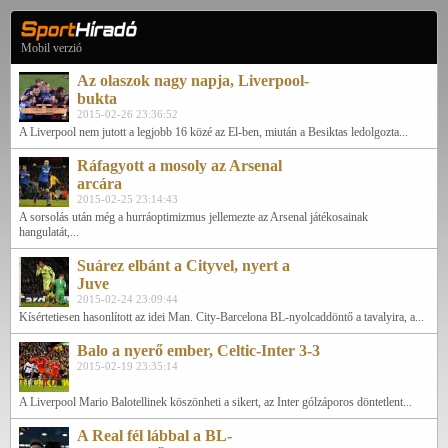
Mobil verzió
Az olaszok nagy napja, Liverpool-
bukta
2015-02-26 23:36:52
A Liverpool nem jutott a legjobb 16 közé az El-ben, miután a Besiktas ledolgozta...
Ráfagyott a mosoly az Arsenal
arcára
2015-02-25 23:14:43
A sorsolás után még a hurráoptimizmus jellemezte az Arsenal játékosainak
hangulatát,...
Suárez elbánt a Cityvel, nyert a
Juve
2015-02-24 23:09:44
Kísértetiesen hasonlított az idei Man. City-Barcelona BL-nyolcaddöntő a tavalyira, a...
Balo a nyerő ember, Celtic-Inter 3-3
2015-02-19 23:35:14
A Liverpool Mario Balotellinek köszönheti a sikert, az Inter gólzáporos döntetlent...
A Real fél lábbal a BL-