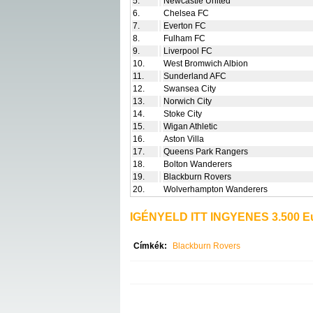
5.
Newcastle United
6.
Chelsea FC
7.
Everton FC
8.
Fulham FC
9.
Liverpool FC
10.
West Bromwich Albion
11.
Sunderland AFC
12.
Swansea City
13.
Norwich City
14.
Stoke City
15.
Wigan Athletic
16.
Aston Villa
17.
Queens Park Rangers
18.
Bolton Wanderers
19.
Blackburn Rovers
20.
Wolverhampton Wanderers
IGÉNYELD ITT INGYENES 3.500 Eu
Címkék:
Blackburn Rovers