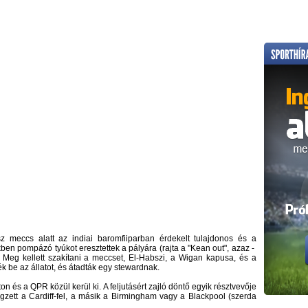
z meccs alatt az indiai baromfiiparban érdekelt tulajdonos és a
kben pompázó tyúkot eresztettek a pályára (rajta a "Kean out", azaz -
). Meg kellett szakítani a meccset, El-Habszi, a Wigan kapusa, és a
 be az állatot, és átadták egy stewardnak.
n és a QPR közül kerül ki. A feljutásért zajló döntő egyik résztvevője
gzett a Cardiff-fel, a másik a Birmingham vagy a Blackpool (szerda