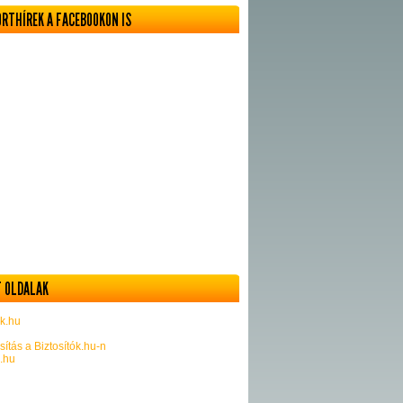
ORTHÍREK A FACEBOOKON IS
 OLDALAK
k.hu
sítás a Biztosítók.hu-n
k.hu