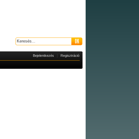
|
Bejelentkezés
Regisztráció