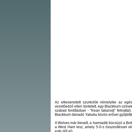
Az elkeseredett szurkolók némelyike az egés
vezetőedző ellen tüntetett, egy Blackburn-színe
szabad fordításban - "Kean takarodj" felirattal
Blackburn-támadó Yakubu közös erővel gyűjtötték
A Wolves már kiesett, a harmadik búcsúzó a Bolto
a West Ham lesz, amely 5-0-s összesítéssel vé
este dől el).