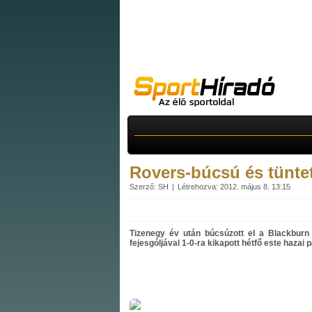
Rovers-búcsú és tüntet
Szerző: SH
Létrehozva: 2012. május 8. 13:15
Tizenegy év után búcsúzott el a Blackburn 
fejesgóljával 1-0-ra kikapott hétfő este hazai 