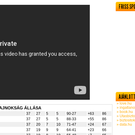
FRISS SP
AJÁNLOTT
» love.hu
BAJNOKSÁG ÁLLÁSA
» ingatlano
» book.hu
37
27
5
5
90-27
+63
86
» Utasbizto
37
27
5
5
88-33
+55
86
» biztosito
37
20
7
10
71-47
+24
67
» data.hu
37
19
9
9
64-41
+23
66