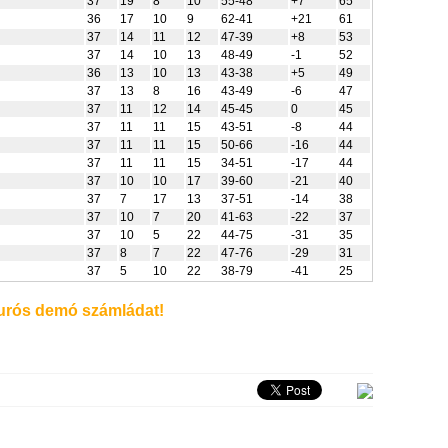
37
19
8
10
55-48
+7
65
36
17
10
9
62-41
+21
61
37
14
11
12
47-39
+8
53
37
14
10
13
48-49
-1
52
36
13
10
13
43-38
+5
49
37
13
8
16
43-49
-6
47
37
11
12
14
45-45
0
45
37
11
11
15
43-51
-8
44
37
11
11
15
50-66
-16
44
37
11
11
15
34-51
-17
44
37
10
10
17
39-60
-21
40
37
7
17
13
37-51
-14
38
37
10
7
20
41-63
-22
37
37
10
5
22
44-75
-31
35
37
8
7
22
47-76
-29
31
37
5
10
22
38-79
-41
25
rós demó számládat!