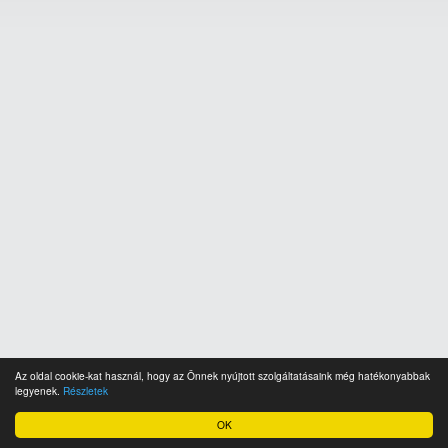
Az oldal cookie-kat használ, hogy az Önnek nyújtott szolgáltatásaink még hatékonyabbak
legyenek.
Részletek
OK