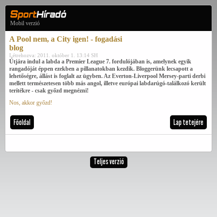
Mobil verzió
A Pool nem, a City igen! - fogadási
blog
Létrehozva: 2011. október 1. 13:14 SH
Útjára indul a labda a Premier League 7. fordulójában is, amelynek egyik
rangadóját éppen ezekben a pillanatokban kezdik. Bloggerünk lecsapott a
lehetőségre, állást is foglalt az ügyben. Az Everton-Liverpool Mersey-parti derbi
mellett természetesen több más angol, illetve európai labdarúgó-találkozó került
terítékre - csak győzd megnézni!
Nos, akkor győzd!
Főoldal
Lap tetejére
Teljes verzió