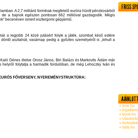
FRISS SP
mban. A 2,7 milliárd forintnak megfelelő euróra hízott pénzkosárból
tal, de a bajnok egészen pontosan 662 millióval gazdagodik. Mégis
ónk" becenéven ismert esztergomi gépjármű.
ár a legjobb 24 közé jutásért folyik a játék, szombat késő estére
a döntő asztalnál, vasárnap pedig a győztes személyéről is „lehull a
 Kaló Dénes illetve Orosz János, Biri Balázs és Markovits Ádám már
s helyről folytatja a harmadik fordulóban, de még Lehoczky Iván és
0 EURÓS FŐVERSENY, NYEREMÉNYSTRUKTÚRA:
AJÁNLOTT
» love.hu
» ingatlano
» book.hu
» Utasbizto
» biztosito
» data.hu