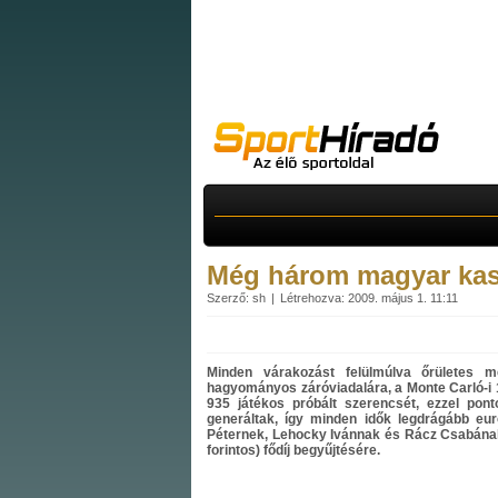
Még három magyar kasz
Szerző: sh
Létrehozva: 2009. május 1. 11:11
Minden várakozást felülmúlva őrületes m
hagyományos záróviadalára, a Monte Carló-i 
935 játékos próbált szerencsét, ezzel pont
generáltak, így minden idők legdrágább eu
Péternek, Lehocky Ivánnak és Rácz Csabának v
forintos) fődíj begyűjtésére.