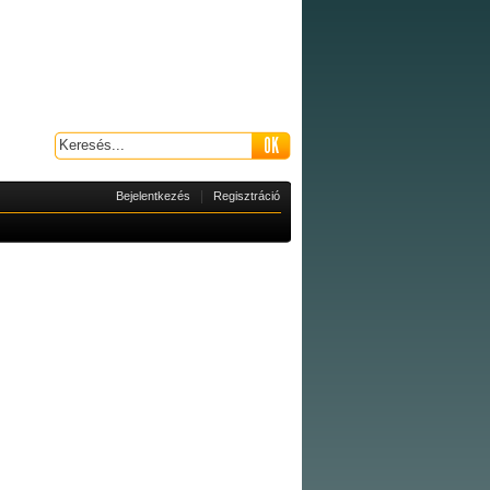
|
Bejelentkezés
Regisztráció