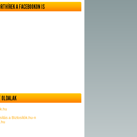
ORTHÍREK A FACEBOOKON IS
 OLDALAK
k.hu
sítás a Biztosítók.hu-n
k.hu