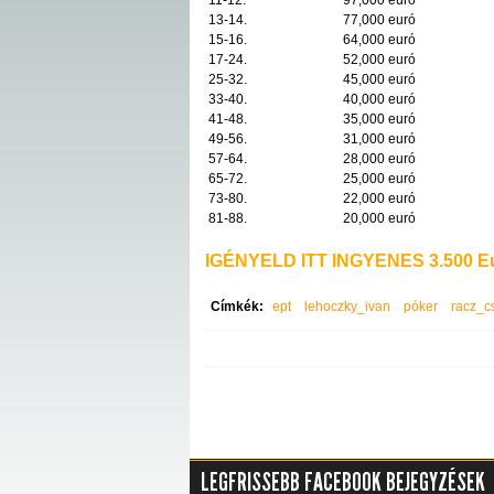
11-12.
97,000 euró
13-14.
77,000 euró
15-16.
64,000 euró
17-24.
52,000 euró
25-32.
45,000 euró
33-40.
40,000 euró
41-48.
35,000 euró
49-56.
31,000 euró
57-64.
28,000 euró
65-72.
25,000 euró
73-80.
22,000 euró
81-88.
20,000 euró
IGÉNYELD ITT INGYENES 3.500 Eu
Címkék:
ept
lehoczky_ivan
póker
racz_c
LEGFRISSEBB FACEBOOK BEJEGYZÉSEK