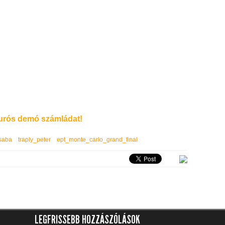
rós demó számládat!
saba
traply_peter
ept_monte_carlo_grand_final
LEGFRISSEBB HOZZÁSZÓLÁSOK