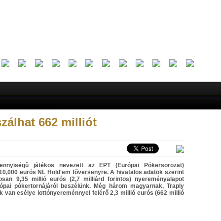
álhat 662 milliót
ennyiségű játékos nevezett az EPT (Európai Pókersorozat)
10,000 eurós NL Hold'em főversenyre. A hivatalos adatok szerint
osan 9,35 millió eurós (2,7 milliárd forintos) nyereményalapot
rópai pókertornájáról beszélünk. Még három magyarnak, Traply
an esélye lottónyereménnyel felérő 2,3 millió eurós (662 millió