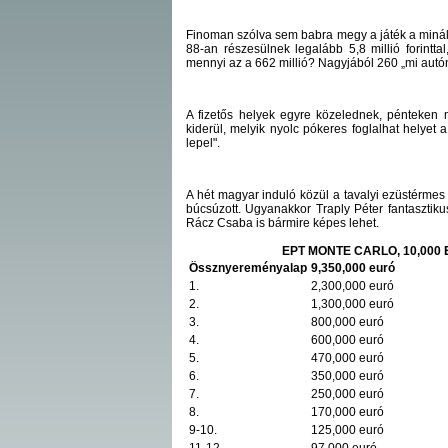
Finoman szólva sem babra megy a játék a minálla
88-an részesülnek legalább 5,8 millió forint
mennyi az a 662 millió? Nagyjából 260 „mi aut
A fizetős helyek egyre közelednek, pénteken m
kiderül, melyik nyolc pókeres foglalhat helyet 
lepel".
A hét magyar induló közül a tavalyi ezüstérmes
búcsúzott. Ugyanakkor Traply Péter fantasztiku
Rácz Csaba is bármire képes lehet.
EPT MONTE CARLO, 10,00
Össznyereményalap
9,350,000 euró
1.
2,300,000 euró
2.
1,300,000 euró
3.
800,000 euró
4.
600,000 euró
5.
470,000 euró
6.
350,000 euró
7.
250,000 euró
8.
170,000 euró
9-10.
125,000 euró