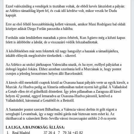
Ezzel valószínűleg a vendégek is tisztában voltak, de ebből kevés látszódott a pályán:
az Atlético támadólag lépett fel, és csak idő kérdése volt, mikor veszik be Dudu
kapuját.
Erre az első félidő hosszabbításáig kellett várnunk, amikor Maxi Rodríguez bal oldali
középre adását Diego Forlán passzolta a hálóba.
Fordulás után lendületben maradtak a piros-fehérek, Kun Agüero még a kifutó kapus
felett is átlöbbölte a labdát, de a visszazáró védők felszabadítottak.
A későbbiekben már nem fektettek túl nagy hangsúlyt a hazaiak a támadójátékra,
inkább előnyük megőrzésére törekedtek – sikerrel.
Az Atlético az utolsó játéknapon Valenciába utazik, és ha nyer, eséllyel pályázhat a
dobogó legalsó fokára. Ehhez azonban szorítania kell a Murciának is, hogy pontot
csenjen a jelenleg bronzérmes helyen álló Barcelonától.
A kiesés elől menekülő csaptok közül az Osasuna hazai pályáén verte az egyik kiesőt, a
Murciát. Az Huelva pedig az Almería otthonában tudott nyerni két góllal. A Valladolod
a Getafe ellen ért el gólnélküli döntetlent. Így jelen pillanatban a Zaragoza áll kieső
helyen 42 ponttal, eggyel lemaradva az Osasuna-Huelva párostól, kettővel a
Valladolidtól, hárommal a Getafétől és a Betistől.
A Santander pontot szerzett Bilbaóban, a Valencia városi derbin öt gólt rúgott a
sereghajtó Levanténak, így a nagy múltú gárda már biztosan nem eshet ki. Az
ökölharccal is színesített Betis-Sevilla városi összecsapást utóbbi 2-0-ra nyerte.
LA LIGA, A BAJNOKSÁG ÁLLÁSA:
1.
Real Madrid
37
26
4
7
79
34
+45
82