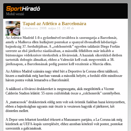
Mobil verzió
Tapad az Atlético a Barcelonára
Létrehozva: 2008. május 11. 22:48 sh
Az Atlético Madrid 1-0-s győzelmével továbbra is szorongatja a Barcelonát,
amely a Mallorca ellen hullajtott pontokat a spanyol élvonalbeli labdarúgó-
bajnokság 37. fordulójában. A „colchonérók” egyetlen találatát Diego Forlán
szerezte az első játékrész ráadásában, a második félidőben már inkább a
biztonságos védekezésre törekedtek a fővárosiak. A hazaiak sikerükkel életben
tartották dobogós álmaikat, ehhez a Valenciát kell csak megverniük a 38.
játéknapon, a Barcelonának pedig pontot kell veszítenie a Murcia ellen.
Az Atlético Madrid számára nagy téttel bírt a Deportivo la Coruna elleni találkozó,
hiszen a madridiak még harcban vannak a második helyért,
a forduló előtt mindössze
három pontra voltak lemaradva a Barcelonától.
A találkozó a fővárosi drukkereket is megmozgatta, akik megtöltötték a Vicente
Calderón Stadion lelátóit: 55 ezren csúfolódtak össze a „colchonerók” szentélyében.
A „matracosok” drukkereinek eddig nem volt sok örömük fiaikban hazai környezetben,
ebben a bajnokságban ugyanis már ötször is vesztesen hagyták el játékteret, két
döntetlen mellett.
A Depor sem feltartott kezekkel érkezett a Manzanares partjára, a La Coruna-iak még
küzdenek az UEFA-kupás szereplésért, ehhez azonban kötelező volt pontot, pontokat
szerezniük a galíciaiaknak.