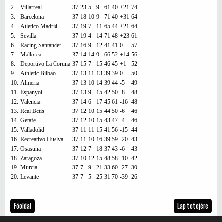
2.
Villarreal
37
23
5
9
61
40
+21
74
3.
Barcelona
37
18
10
9
71
40
+31
64
4.
Atletico Madrid
37
19
7
11
65
44
+21
64
5.
Sevilla
37
19
4
14
71
48
+23
61
6.
Racing Santander
37
16
9
12
41
41
0
57
7.
Mallorca
37
14
14
9
66
52
+14
56
8.
Deportivo La Coruna
37
15
7
15
46
45
+1
52
9.
Athletic Bilbao
37
13
11
13
39
39
0
50
10.
Almeria
37
13
10
14
39
44
-5
49
11.
Espanyol
37
13
9
15
42
50
-8
48
12.
Valencia
37
14
6
17
45
61
-16
48
13.
Real Betis
37
12
10
15
44
50
-6
46
14.
Getafe
37
12
10
15
43
47
-4
46
15.
Valladolid
37
11
11
15
41
56
-15
44
16.
Recreativo Huelva
37
11
10
16
39
59
-20
43
17.
Osasuna
37
12
7
18
37
43
-6
43
18.
Zaragoza
37
10
12
15
48
58
-10
42
19.
Murcia
37
7
9
21
33
60
-27
30
20.
Levante
37
7
5
25
31
70
-39
26
Főoldal
Lap tetejére