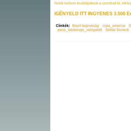
Nekik kellene továbbjutniuk a szombati ki, mit tu
IGÉNYELD ITT INGYENES 3.500 Eu
Címkék:
Brazil bajnokság
copa_america
D
perui_labdarugo_valogatott
Sahtar Doneck