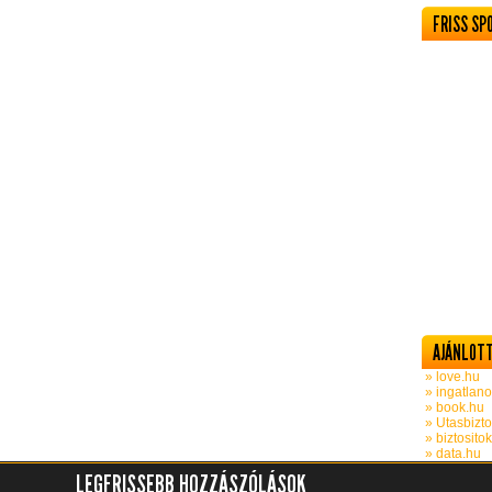
FRISS SP
AJÁNLOTT
» love.hu
» ingatlano
» book.hu
» Utasbizto
» biztosito
» data.hu
LEGFRISSEBB HOZZÁSZÓLÁSOK