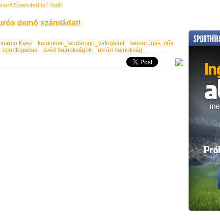
d-on! Szerinted is? Katt!
rós demó számládat!
inamo Kijev
kolumbiai_labdarugo_valogatott
labdarúgás, nők
sportfogadas
svéd bajnokságok
ukrán bajnokság