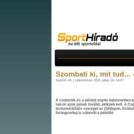
Szombati ki, mit tud...
Szerző: sh
Létrehozva: 2011. július 16. 14:27
A csütörtök és a péntek enyhe lejtmenetben pö
tud-on azok jutnak tovább, akiknek kell. A C
bronzmérkőzés szerepel az (t)étlapon. Ezútta
fociegyveleg is színesíti a palettát.