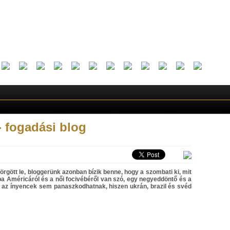
 - fogadási blog
rgött le, bloggerünk azonban bízik benne, hogy a szombati ki, mit
opa Américáról és a női focivébéről van szó, egy negyeddöntő és a
l az ínyencek sem panaszkodhatnak, hiszen ukrán, brazil és svéd