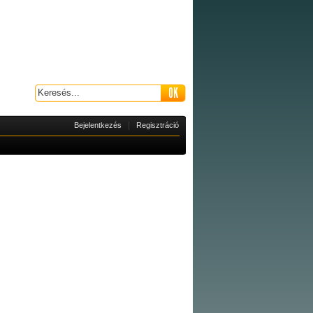
|
Bejelentkezés
Regisztráció