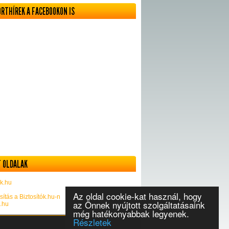
ORTHÍREK A FACEBOOKON IS
 OLDALAK
k.hu
Az oldal cookie-kat használ, hogy
sítás a Biztosítók.hu-n
az Önnek nyújtott szolgáltatásaink
k.hu
még hatékonyabbak legyenek.
Részletek