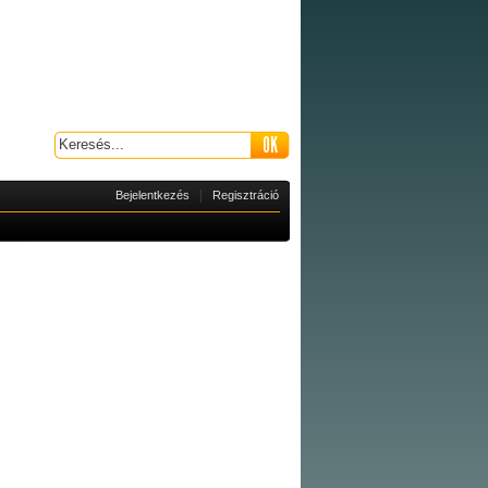
|
Bejelentkezés
Regisztráció