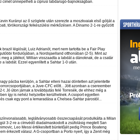
i címét ünnepelheti a ciprusi labdarúgó-bajnokságban.
evin Kurányi az ő szöglete után szerezte a moszkvaiak első gólját a
ti, törökországi felkészülési mérkőzésen. A Dinamo 2-1-re győzött
brazil légiósát, Luiz Adrianót, mert nem tartotta be a Fair Play
gutóbbi fordulójában, a Nordsjaelland otthonában (2-5). Mint az
k meg a játékot, Willian visszaadta a labdát a dánoknak, de a csatár
e a labdát. Ezzel egyenlített a Sahtar 1-0 után.
agy pácba kerüljön, a Sahtar elleni hazai döntetlen azt jelentette
horrorcsoportjában, a Juve-CFC előtt... Jött azonban a csereember
-2-t. Jó úton járnak a továbbjutás felé Torresék, de ehhez még a
nben így is nehéz helyzetbe kerülhetnek. A csoport egyetlen
 és csak egy pont a lemaradása a Chelsea-Sahtar párostól...
színvonalasabb, leglátványosabb összecsapását produlkálta a Milan
égül 3-2-re a címvédő diadalmaskodott a zsúfolásig megtelt San
imovic, Leo Messi értékesített büntetőjét pedig Prince Boateng
em érkezett válasz. A G-csoportban a Porto nyert, így a Zenit még