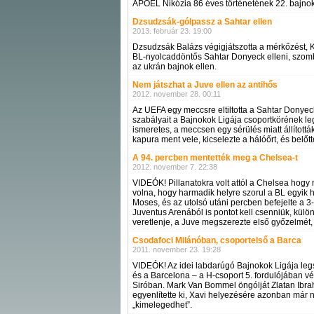
APOEL Nikózia 86 éves történetének 22. bajnok
Dzsudzsák-gólpassz a Sahtar ellen
2013. február 23. 19:00
Dzsudzsák Balázs végigjátszotta a mérkőzést, K
BL-nyolcaddöntős Sahtar Donyeck elleni, szomba
az ukrán bajnok ellen.
Nem játszhat a Juve ellen az antihős
2012. november 28. 00:11
Az UEFA egy meccsre eltiltotta a Sahtar Donyeck 
szabályait a Bajnokok Ligája csoportkörének le
ismeretes, a meccsen egy sérülés miatt állítottá
kapura ment vele, kicselezte a hálóőrt, és belőtt
A 94. percben mentették meg a Chelsea-t
2012. november 7. 22:38
VIDEÓK! Pillanatokra volt attól a Chelsea hogy n
volna, hogy harmadik helyre szorul a BL egyik 
Moses, és az utolsó utáni percben befejelte a 3
Juventus Arenából is pontot kell csenniük, külö
veretlenje, a Juve megszerezte első győzelmét,
Csodafoci Milánóban, csoportelső a Barca
2011. november 23. 19:28
VIDEÓK! Az idei labdarúgó Bajnokok Ligája leg
és a Barcelona – a H-csoport 5. fordulójában v
Siróban. Mark Van Bommel öngólját Zlatan Ibrah
egyenlítette ki, Xavi helyezésére azonban már n
„kimelegedhet”.