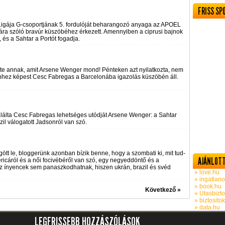
FRISS SP
Ligája G-csoportjának 5. fordulóját beharangozó anyaga az APOEL
pára szóló bravúr küszöbéhez érkezett. Amennyiben a ciprusi bajnok
, és a Sahtar a Portót fogadja.
entéte annak, amit Arsene Wenger mond! Pénteken azt nyilatkozta, nem
 ehhez képest Cesc Fabregas a Barcelonába igazolás küszöbén áll.
alálta Cesc Fabregas lehetséges utódját Arsene Wenger: a Sahtar
l válogatott Jadsonról van szó.
ött le, bloggerünk azonban bízik benne, hogy a szombati ki, mit tud-
AJÁNLOTT
ricáról és a női focivébéről van szó, egy negyeddöntő és a
az ínyencek sem panaszkodhatnak, hiszen ukrán, brazil és svéd
» love.hu
» ingatlano
» book.hu
Következő »
» Utasbizto
» biztosito
» data.hu
LEGFRISSEBB HOZZÁSZÓLÁSOK