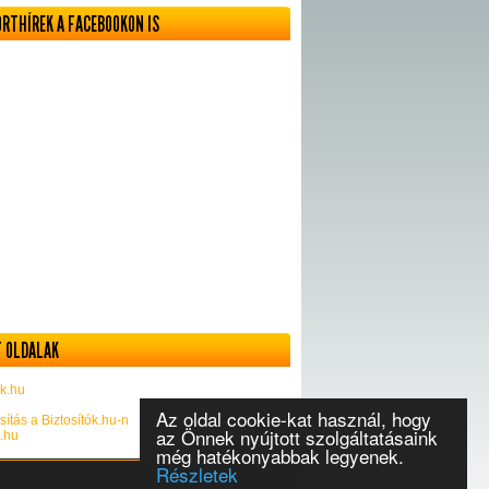
ORTHÍREK A FACEBOOKON IS
 OLDALAK
k.hu
Az oldal cookie-kat használ, hogy
sítás a Biztosítók.hu-n
az Önnek nyújtott szolgáltatásaink
k.hu
még hatékonyabbak legyenek.
Részletek