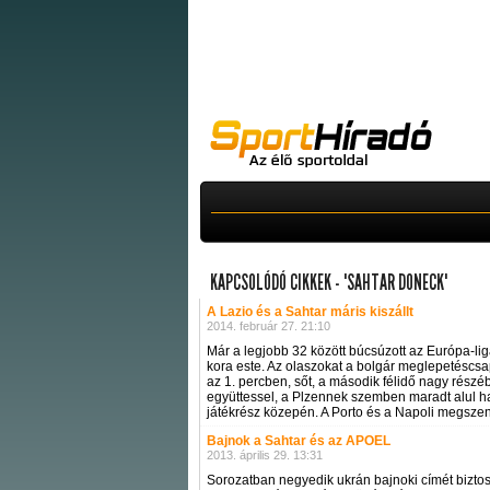
KAPCSOLÓDÓ CIKKEK - "SAHTAR DONECK"
A Lazio és a Sahtar máris kiszállt
2014. február 27. 21:10
Már a legjobb 32 között búcsúzott az Európa-lig
kora este. Az olaszokat a bolgár meglepetéscsa
az 1. percben, sőt, a második félidő nagy részéb
együttessel, a Plzennek szemben maradt alul ha
játékrész közepén. A Porto és a Napoli megszenv
Bajnok a Sahtar és az APOEL
2013. április 29. 13:31
Sorozatban negyedik ukrán bajnoki címét bizto