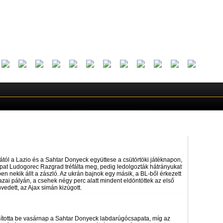
ától a Lazio és a Sahtar Donyeck együttese a csütörtöki játéknapon,
pat Ludogorec Razgrad tréfálta meg, pedig ledolgozták hátrányukat
en nekik állt a zászló. Az ukrán bajnok egy másik, a BL-ből érkezett
zai pályán, a csehek négy perc alatt mindent eldöntöttek az első
edett, az Ajax simán kizúgott.
sította be vasárnap a Sahtar Donyeck labdarúgócsapata, míg az