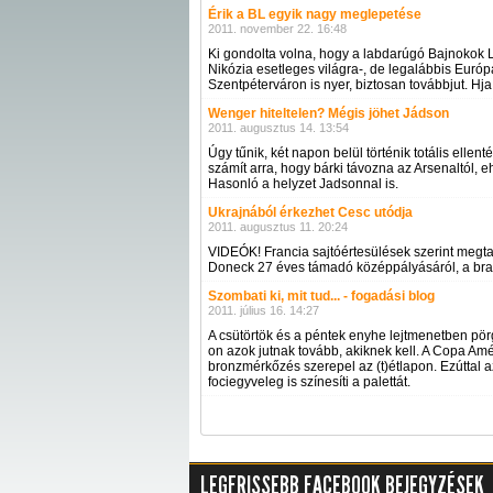
Érik a BL egyik nagy meglepetése
2011. november 22. 16:48
Ki gondolta volna, hogy a labdarúgó Bajnokok 
Nikózia esetleges világra-, de legalábbis Euró
Szentpéterváron is nyer, biztosan továbbjut. Hja
Wenger hiteltelen? Mégis jöhet Jádson
2011. augusztus 14. 13:54
Úgy tűnik, két napon belül történik totális ell
számít arra, hogy bárki távozna az Arsenaltól,
Hasonló a helyzet Jadsonnal is.
Ukrajnából érkezhet Cesc utódja
2011. augusztus 11. 20:24
VIDEÓK! Francia sajtóértesülések szerint megt
Doneck 27 éves támadó középpályásáról, a brazi
Szombati ki, mit tud... - fogadási blog
2011. július 16. 14:27
A csütörtök és a péntek enyhe lejtmenetben pörg
on azok jutnak tovább, akiknek kell. A Copa Amé
bronzmérkőzés szerepel az (t)étlapon. Ezúttal 
fociegyveleg is színesíti a palettát.
LEGFRISSEBB FACEBOOK BEJEGYZÉSEK