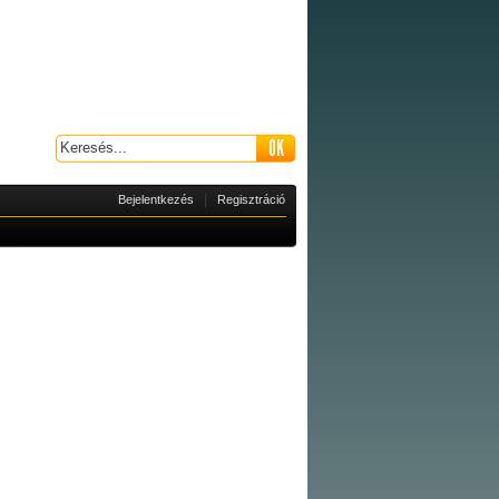
|
Bejelentkezés
Regisztráció