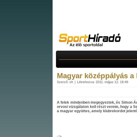
Magyar középpályás a
Szerző: sh
Létrehozva: 2011. május 12. 18:49
A felek mindenben megegyeztek, és Simon Á
orvosi vizsgálaton kell részt vennie, hogy a
a magyar együttes, amely klubrekordot jelentő