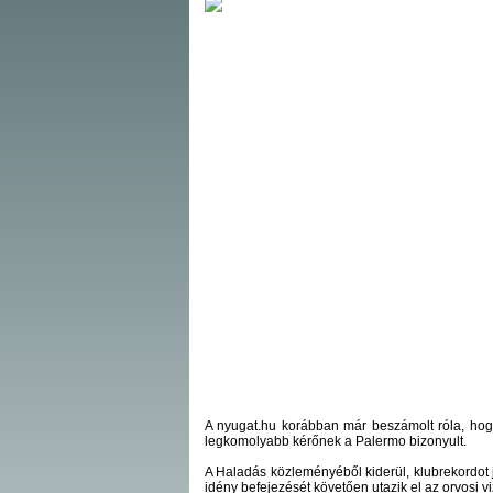
A nyugat.hu korábban már beszámolt róla, hog
legkomolyabb kérőnek a Palermo bizonyult.
A Haladás közleményéből kiderül, klubrekordot j
idény befejezését követően utazik el az orvosi 