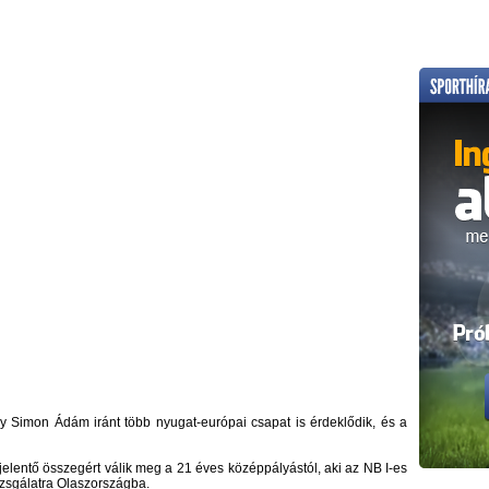
y Simon Ádám iránt több nyugat-európai csapat is érdeklődik, és a
elentő összegért válik meg a 21 éves középpályástól, aki az NB I-es
vizsgálatra Olaszországba.