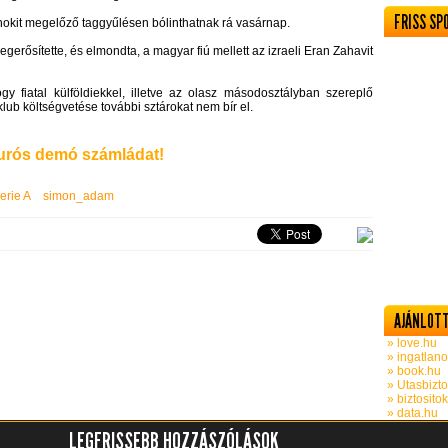
FRISS SP
nokit megelőző taggyűlésen bólinthatnak rá vasárnap.
gerősítette, és elmondta, a magyar fiú mellett az izraeli Eran Zahavit
 fiatal külföldiekkel, illetve az olasz másodosztályban szereplő
klub költségvetése további sztárokat nem bír el.
rós demó számládat!
erie A
simon_adam
AJÁNLOTT
» love.hu
» ingatlano
» book.hu
» Utasbizto
» biztosito
» data.hu
LEGFRISSEBB HOZZÁSZÓLÁSOK