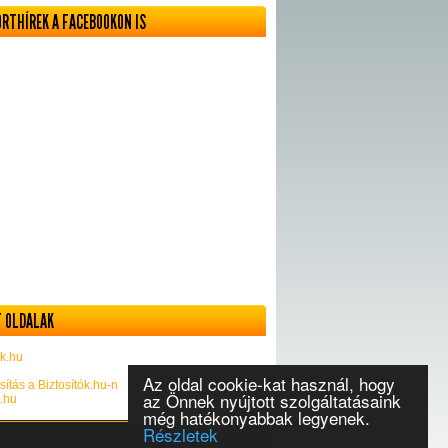
ORTHÍREK A FACEBOOKON IS
 OLDALAK
k.hu
Az oldal cookie-kat használ, hogy
sítás a Biztosítók.hu-n
az Önnek nyújtott szolgáltatásaink
k.hu
még hatékonyabbak legyenek.
Részletek