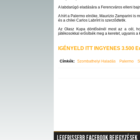
A labdarúgó eladására a Ferencváros elleni baj
A hírt a Palermo elnöke, Maurizio Zamparini is me
és a chilei Carlos Labrínt is szerződtetik.
Az Olasz Kupa döntősénél most az a cél, hogy
játékosokkal erősítsék meg a keretet, ugyanis a 
IGÉNYELD ITT INGYENES 3.500 Eu
Címkék:
Szombathelyi Haladás
Palermo
S
LEGFRISSEBB FACEBOOK BEJEGYZÉSEK