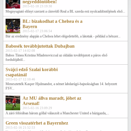
negyeddöntőben!
2015-02-18 23:19:30
Megnyugtató előnyt szerzett a címvédő Real a BL szerda esti nyolcaddöntőjének első...
BL: bizakodhat a Chelsea és a
Bayern
2015-02-17 23:06:54
Bár az eredmény alapján a Chelsea lehet elégedettebb, a látottak - például a hétszer...
Babosék továbbjutottak Dubajban
2015-02-17 14:02:08
Babos Tímea Kristina Mladenoviccsal az oldalán továbbjutott a páros első
fordulójából...
Svájci edző Szalai korábbi
csapatánál
2015-02-17 12:10:46
Menesztették Kasper Hjulmandot, a német labdarúgó-bajnokságban 14. helyezett
FSV...
Az MU állva maradt, jöhet az
Arsenal!
2015-02-16 23:09:29
A záró félórában három góllal válaszolt a Manchester United a házigazda,...
Green visszatérhet a Bayernhez
2015-02-16 21:52:53