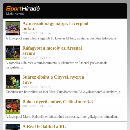
Mobil verzió
Az olaszok nagy napja, Liverpool-
bukta
2015-02-26 23:36:52
A Liverpool nem jutott a legjobb 16 közé az El-ben, miután a Besiktas ledolgozta...
Ráfagyott a mosoly az Arsenal
arcára
2015-02-25 23:14:43
A sorsolás után még a hurráoptimizmus jellemezte az Arsenal játékosainak
hangulatát,...
Suárez elbánt a Cityvel, nyert a
Juve
2015-02-24 23:09:44
Kísértetiesen hasonlított az idei Man. City-Barcelona BL-nyolcaddöntő a tavalyira, a...
Balo a nyerő ember, Celtic-Inter 3-3
2015-02-19 23:35:14
A Liverpool Mario Balotellinek köszönheti a sikert, az Inter gólzáporos döntetlent...
A Real fél lábbal a BL-