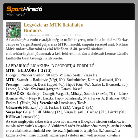
Mobil verzió
Legyőzte az MTK fiataljait a
Budaörs
Létrehozva: 2008. november 5. 15:13 sh
A fiatalság és a rutin csatáját még az utóbbi nyerte, miután a budaörsi Farkas
János és Varga Dániel góljára az MTK második csapata részéről csak Nikházi
Márk tudott válaszolni az első félidőben. A 40. perctől ráadásul
emberhátrányban játszottak a kék-fehérek, miután a törlesztő Lencse Lászlót
kiállította Gaál Gyöngyi játékvezető.
LABDARÚGÓ LIGAKUPA, B CSOPORT, 4. FORDULÓ:
MTK – BUDAÖRS 1–2 (1-2)
Hidegkuti Nándor Stadion, 50 néző. V: Gaál (Szalai, Varga F.)
MTK:
Szatmári – Radulovic (Vági, 60.), Rodenbücher, Kornis (Ladiszlai, 60.),
Présinger – Kákonyi, Busai (Eppel, 46.), Hajdú (Gál, 46.), Szabó L. (Ponczók, 73.) –
Lencse, Nikházi.
Szakmai igazgató:
Garami József
BUDAÖRS:
Babócsy – Csengő, Varga D., Mihályi, Szukob (Pleván, 78.) – Lalusz
(Bencze, 46.) – Nagy R., Lászka, Papp (Schafranek, 54.), Farkas Á. (Pálinkás, 80.) –
Farkas J. (Tüske, 24.).
Vezetőedző:
Lucsánszky Tamás
Gólszerző:
Nikházi (45.), ill. Farkas J. (23.), Varga D. (34.)
Sárga lap:
Gál (85.), ill. Mihályi (12.), Varga D. (40.), Csengő (75.), Lászka (90.)
Kiállítva:
Lencse (40.)
Az első meglepetés akkor érte a tudósítót, amikor a Hidegkuti-stadion sarkához ért,
miután zárva voltak a kapuk. A klubháznál azért látszódott némi mozgás, aztán kiderült,
erre a találkozóra mindenki ezen keresztül juthatott be a pályára. Szó ami szó, a
kezdésre ötven fősre duzzadt nézőseregért valóban nem volt érdemes kinyitni a