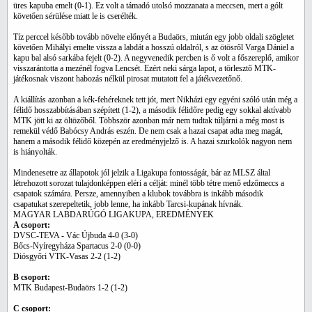
üres kapuba emelt (0-1). Ez volt a támadó utolsó mozzanata a meccsen, mert a gólt
követően sérülése miatt le is cserélték.
Tíz perccel később tovább növelte előnyét a Budaörs, miután egy jobb oldali szögletet
követően Mihályi emelte vissza a labdát a hosszú oldalról, s az ötösről Varga Dániel a
kapu bal alsó sarkába fejelt (0-2). A negyvenedik percben is ő volt a főszereplő, amikor
visszarántotta a mezénél fogva Lencsét. Ezért neki sárga lapot, a törlesztő MTK-
játékosnak viszont habozás nélkül pirosat mutatott fel a játékvezetőnő.
A kiállítás azonban a kék-fehéreknek tett jót, mert Nikházi egy egyéni szóló után még a
félidő hosszabbításában szépített (1-2), a második félidőre pedig egy sokkal aktívabb
MTK jött ki az öltözőből. Többször azonban már nem tudtak túljárni a még most is
remekül védő Babócsy András eszén. De nem csak a hazai csapat adta meg magát,
hanem a második félidő közepén az eredményjelző is. A hazai szurkolók nagyon nem
is hiányolták.
Mindenesetre az állapotok jól jelzik a Ligakupa fontosságát, bár az MLSZ által
létrehozott sorozat tulajdonképpen eléri a célját: minél több tétre menő edzőmeccs a
csapatok számára. Persze, amennyiben a klubok továbbra is inkább második
csapatukat szerepeltetik, jobb lenne, ha inkább Tarcsi-kupának hívnák.
MAGYAR LABDARÚGÓ LIGAKUPA, EREDMÉNYEK
A csoport:
DVSC-TEVA - Vác Újbuda 4-0 (3-0)
Bőcs-Nyíregyháza Spartacus 2-0 (0-0)
Diósgyőri VTK-Vasas 2-2 (1-2)
B csoport:
MTK Budapest-Budaörs 1-2 (1-2)
C csoport: