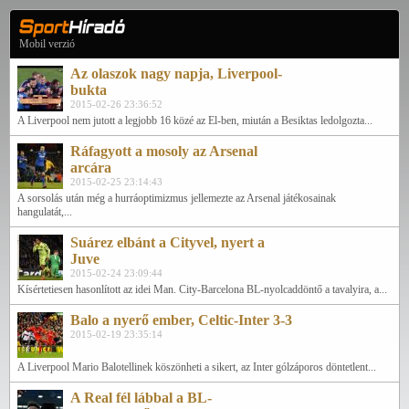
Mobil verzió
Az olaszok nagy napja, Liverpool-
bukta
2015-02-26 23:36:52
A Liverpool nem jutott a legjobb 16 közé az El-ben, miután a Besiktas ledolgozta...
Ráfagyott a mosoly az Arsenal
arcára
2015-02-25 23:14:43
A sorsolás után még a hurráoptimizmus jellemezte az Arsenal játékosainak
hangulatát,...
Suárez elbánt a Cityvel, nyert a
Juve
2015-02-24 23:09:44
Kísértetiesen hasonlított az idei Man. City-Barcelona BL-nyolcaddöntő a tavalyira, a...
Balo a nyerő ember, Celtic-Inter 3-3
2015-02-19 23:35:14
A Liverpool Mario Balotellinek köszönheti a sikert, az Inter gólzáporos döntetlent...
A Real fél lábbal a BL-