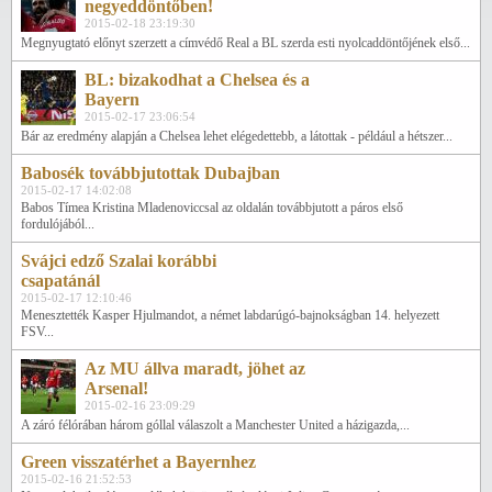
negyeddöntőben!
2015-02-18 23:19:30
Megnyugtató előnyt szerzett a címvédő Real a BL szerda esti nyolcaddöntőjének első...
BL: bizakodhat a Chelsea és a
Bayern
2015-02-17 23:06:54
Bár az eredmény alapján a Chelsea lehet elégedettebb, a látottak - például a hétszer...
Babosék továbbjutottak Dubajban
2015-02-17 14:02:08
Babos Tímea Kristina Mladenoviccsal az oldalán továbbjutott a páros első
fordulójából...
Svájci edző Szalai korábbi
csapatánál
2015-02-17 12:10:46
Menesztették Kasper Hjulmandot, a német labdarúgó-bajnokságban 14. helyezett
FSV...
Az MU állva maradt, jöhet az
Arsenal!
2015-02-16 23:09:29
A záró félórában három góllal válaszolt a Manchester United a házigazda,...
Green visszatérhet a Bayernhez
2015-02-16 21:52:53