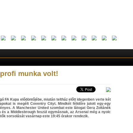
profi munka volt!
gó FA Kupa elődöntőjébe, miután teltház előtt idegenben verte két
pokat is megélt Coventry Cityt. Mindkét félidőre jutott egy-egy
dményes. A Manchester United szombat este látogat Gera Zoltánék
n és a Middlesbrough feszül egymásnak, az Arsenal még a nyolc
ntők sorsolását vasárnap este 19:45 órakor rendezik.