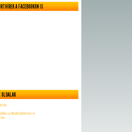
ORTHÍREK A FACEBOOKON IS
 OLDALAK
k.hu
sítás a Biztosítók.hu-n
k.hu