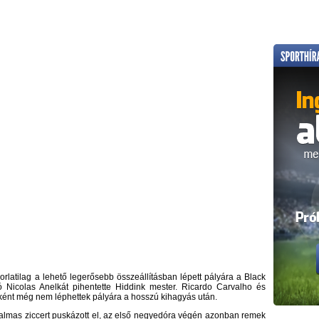
rlatilag a lehető legerősebb összeállításban lépett pályára a Black
ó Nicolas Anelkát pihentette Hiddink mester. Ricardo Carvalho és
őként még nem léphettek pályára a hosszú kihagyás után.
almas ziccert puskázott el, az első negyedóra végén azonban remek