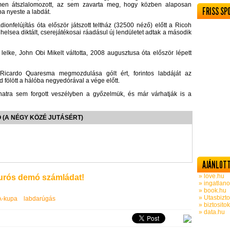
men átszlalomozott, az sem zavarta meg, hogy közben alaposan
FRISS SP
ba nyeste a labdát.
onfelújítás óta először játszott teltház (32500 néző) előtt a Ricoh
helsea diktált, cserejátékosai ráadásul új lendületet adtak a második
lelke, John Obi Mikelt váltotta, 2008 augusztusa óta először lépett
 Ricardo Quaresma megmozdulása gólt ért, forintos labdáját az
fölött a hálóba negyedórával a vége előtt.
anatra sem forgott veszélyben a győzelmük, és már várhatják is a
 (A NÉGY KÖZÉ JUTÁSÉRT)
AJÁNLOTT
» love.hu
rós demó számládat!
» ingatlano
» book.hu
» Utasbizto
A-kupa
labdarúgás
» biztosito
» data.hu