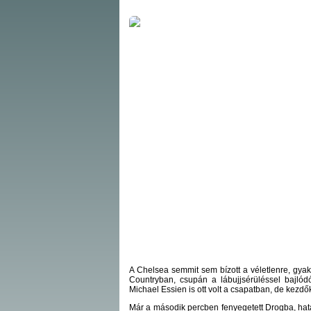
A Chelsea semmit sem bízott a véletlenre, gyako
Countryban, csupán a lábujjsérüléssel bajlód
Michael Essien is ott volt a csapatban, de kezd
Már a második percben fenyegetett Drogba, hat