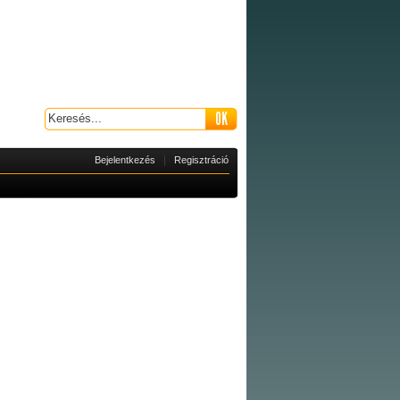
|
Bejelentkezés
Regisztráció