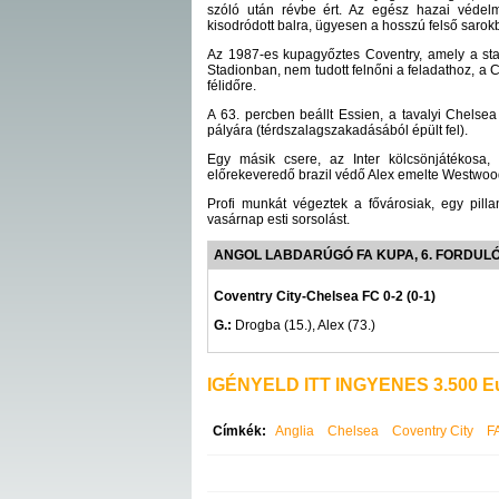
szóló után révbe ért. Az egész hazai védel
kisodródott balra, ügyesen a hosszú felső sarok
Az 1987-es kupagyőztes Coventry, amely a stadi
Stadionban, nem tudott felnőni a feladathoz, a C
félidőre.
A 63. percben beállt Essien, a tavalyi Chelsea 
pályára (térdszalagszakadásából épült fel).
Egy másik csere, az Inter kölcsönjátékosa,
előrekeveredő brazil védő Alex emelte Westwood 
Profi munkát végeztek a fővárosiak, egy pill
vasárnap esti sorsolást.
ANGOL LABDARÚGÓ FA KUPA, 6. FORDULÓ
Coventry City-Chelsea FC 0-2 (0-1)
G.:
Drogba (15.), Alex (73.)
IGÉNYELD ITT INGYENES 3.500 Eu
Címkék:
Anglia
Chelsea
Coventry City
F