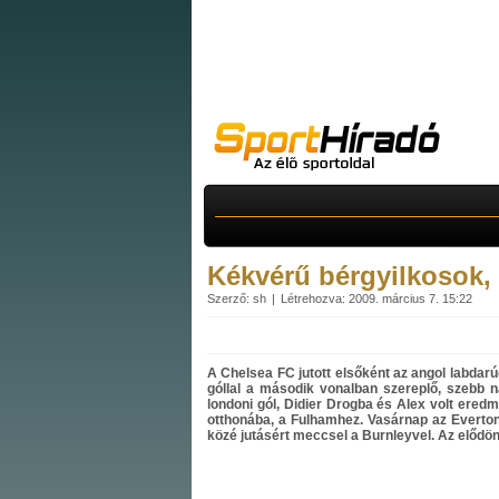
Kékvérű bérgyilkosok, 
Szerző: sh
Létrehozva: 2009. március 7. 15:22
A Chelsea FC jutott elsőként az angol labdarú
góllal a második vonalban szereplő, szebb na
londoni gól, Didier Drogba és Alex volt ere
otthonába, a Fulhamhez. Vasárnap az Everto
közé jutásért meccsel a Burnleyvel. Az elődö