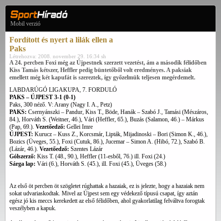
Mobil verzió
Fordított és nyert a lilák ellen a
Paks
Létrehozva: 2008. november 29. 16:34 sh
A 24. percben Foxi még az Újpestnek szerzett vezetést, ám a második félidőben
Kiss Tamás kétszer, Heffler pedig büntetőből volt eredményes. A paksiak
emellett még két kapufát is szereztek, így győzelmük teljesen megérdemelt.
LABDARÚGÓ LIGAKUPA, 7. FORDULÓ
PAKS – ÚJPEST 3-1 (0-1)
Paks, 300 néző. V: Arany (Nagy I. A., Petz)
PAKS:
Csernyánszki – Pandur, Kiss T., Böde, Hanák – Szabó J., Tamási (Mészáros,
84.), Horváth S. (Weitner, 46.), Vári (Heffler, 65.), Buzás (Salamon, 46.) – Márkus
(Pap, 69.).
Vezetőedző:
Gellei Imre
ÚJPEST:
Kurucz – Kuss Z., Korcsmár, Lipták, Mijadinoski – Bori (Simon K., 46.),
Bozics (Üveges, 55.), Foxi (Cutuk, 86.), Jucemar – Simon A. (Hibó, 72.), Szabó B.
(Lázár, 46.).
Vezetőedző:
Szentes Lázár
Gólszerző:
Kiss T. (48., 90.), Heffler (11-esből, 76.) ill. Foxi (24.)
Sárga lap:
Vári (6.), Horváth S. (45.), ill. Foxi (45.), Üveges (58.)
Az első öt percben öt szögletet rúghattak a hazaiak, ez is jelezte, hogy a hazaiak nem
sokat udvariaskodtak. Mivel az Újpest sem egy védekező típusú csapat, így aztán
egész jó kis meccs kerekedett az első félidőben, ahol gyakorlatilag felváltva forogtak
veszélyben a kapuk.