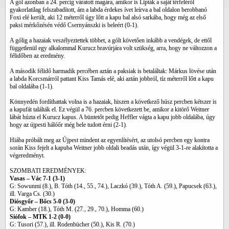
A gól azonban a 24. percig váratott magára, amikor is Lipták a saját térfeléről
gyakorlatilag felszabadított, ám a labda érdekes ívet leírva a bal oldalon berobbanó
Foxi elé került, aki 12 méterről úgy lőtt a kapu bal alsó sarkába, hogy még az első
paksi mérkőzésén védő Csernyánszki is beleért (0-1).
A gólig a hazaiak veszélyeztettek többet, a gólt követően inkább a vendégek, de ettől
függetlenül egy alkalommal Kurucz bravúrjára volt szükség, arra, hogy ne változzon a
félidőben az eredmény.
A második félidő harmadik percében aztán a paksiak is betaláltak: Márkus lövése után
a labda Korcsmárról pattant Kiss Tamás elé, aki aztán jobbról, tíz méterről lőtt a kapu
bal oldalába (1-1).
Könnyedén fordíthattak volna is a hazaiak, hiszen a következő húsz percben kétszer is
a kapufát találták el. Ez végül a 76. percben következett be, amikor a kitörő Weitner
lábát húzta el Kurucz kapus. A büntetőt pedig Heffler vágta a kapu jobb oldalába, úgy
hogy az újpesti hálóőr még bele tudott érni (2-1).
Hiába próbált meg az Újpest mindent az egyenlítésért, az utolsó percben egy kontra
során Kiss fejelt a kapuba Weitner jobb oldali beadás után, így végül 3-1-re alakította a
végeredményt.
SZOMBATI EREDMÉNYEK:
Vasas – Vác 7-1 (3-1)
G: Sowunmi (8.), B. Tóth (14., 55., 74.), Laczkó (39.), Tóth A. (59.), Papucsek (63.),
ill. Varga Cs. (30.)
Diósgyőr – Bőcs 5-0 (3-0)
G: Kamber (18.), Tóth M. (27., 29., 70.), Homma (60.)
Siófok – MTK 1-2 (0-0)
G: Tusori (57.), ill. Rodenbücher (50.), Kis R. (70.)