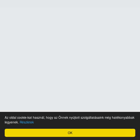
Az oldal cookie-kat használ, hogy az Önnek nyújtott szolgáltatásaink még hatékonyabbak
legyenek.
Részletek
OK