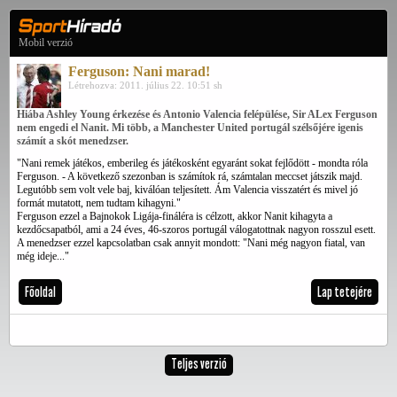
Mobil verzió
Ferguson: Nani marad!
Létrehozva: 2011. július 22. 10:51 sh
Hiába Ashley Young érkezése és Antonio Valencia felépülése, Sir ALex Ferguson
nem engedi el Nanit. Mi több, a Manchester United portugál szélsőjére igenis
számít a skót menedzser.
"Nani remek játékos, emberileg és játékosként egyaránt sokat fejlődött - mondta róla
Ferguson. - A következő szezonban is számítok rá, számtalan meccset játszik majd.
Legutóbb sem volt vele baj, kiválóan teljesített. Ám Valencia visszatért és mivel jó
formát mutatott, nem tudtam kihagyni."
Ferguson ezzel a Bajnokok Ligája-fináléra is célzott, akkor Nanit kihagyta a
kezdőcsapatból, ami a 24 éves, 46-szoros portugál válogatottnak nagyon rosszul esett.
A menedzser ezzel kapcsolatban csak annyit mondott: "Nani még nagyon fiatal, van
még ideje..."
Főoldal
Lap tetejére
Teljes verzió