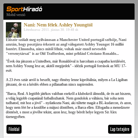
Mobil verzió
Nani: Nem félek Ashley Youngtól
Létrehozva: 2011. június 30. 19:48 sh
Először szólalt meg nyilvánosan a Manchester United portugál szélsője, Nani
azután, hogy posztjára érkezett az angl válogatott Ashley Youngot 16 millió
fontért. Elmondta, nincs mitől félnie, voltak már ennél nevesebb
"versenytársai" is az Old Traffordon, mint például Cristiano Ronaldo...
"Évek óta játszom a Unitedben, már Ronaldóval is harcoltam a csapatba kerülésért,
nem Ashley Young lesz az, akitől megijedek" - idézik portugál források az MU 17-
esét.
A 23 éves sztár arról is beszélt, nagy élmény lenne kipróbálnia, milyen a La Ligában
játszani, de ez a kérdés ebben a pillanatban nincs napirenden.
"Barca, Real. A legtöbb játékos valóban ezekről a klubokról álmodik, de én azt hiszem,
a világ legjobb csapatánál futballozhatok. Nem gondolok a váltásra, bár soha nem
tudhatod, mit hoz a jövő" - nyilatkozta Nani, aki túltette magát a BL-kudarcon, és azon,
hogy nem fért be a kezdőbe a májusi döntőben, a Barca ellen. Elfogadta a menedzsere
döntését, s most a jövőbe tekint, azon lesz, hogy bérelt helye legyen Sir Alex
tizenegyében.
Főoldal
Lap tetejére