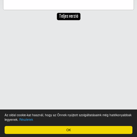
Teljes verzió
Az oldal cookie-kat használ, hogy az Önnek nyújtott szolgáltatásaink még hatékonyabbak
legyenek.
Részletek
OK