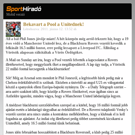
Mobil verzió
Bekavart a Pool a Unitednek!
Létrehozva: 2011. június 12. 13:52 sh
Áll a bál Phil Jones jövője miatt! A hét közepén még arról érkezett hír, hogy a 19
éves védő a Manchester Unitedé lesz, de a Blackburn Rovers vezetői keveslik a
felkínált 16.5 millió fontot, erre pedig lecsapott a Liverpool FC. Állítólag a
Vörösök alaposan rálicitáltak a Vörös Ördögökre.
A Mail on Sunday azt írta, hogy a Pool vezetői felvették a kapcsolatot a Rovers
illetékeseivel, hogy meggyőzzék őket a megállapodásról. A lap úgy tudja, a Vörösök
22 millió fonttal kecsegtetik a blackburnieket!
Sőt! Még az Arsenal sem mondott le Phil Jonesról, a legfrissebb hírek pedig már a
Chelsea érdeklődéséről is szólnak. Eközben a tinivédő az angol U21-es válogatottal
készül a spanyolok elleni Európa-bajnoki nyitányra. De – a Daily Telegraph szerint –
arra azért szakított időt, hogy közölje a Rovers főnökeivel, esze ágában sincs az
Anfieldre igazolni, minden vágya, hogy a Manchester United labdarúgója legyen.
A tinédzser blackburni szerződésében szerepel az a kitétel, hogy 16 millió fontnál jobb
ajánlat esetén a labdarúgó tárgyalhat az érdeklődővel. De a Roverst tulajdonló Venky’s
vezetői szerint arra nincs utalás a kontraktus mellékletében, hogy a klubnak el is kell
fogadnia az ajánlatot. Az indiai cég illetékesei pedig többet szeretnének kicsikarni a
Unitedből, amely 16.5 millió fonttal tűnik befutónak.
Jones idén februárban hosszabbított a Blackburn Roversnél, a klub pedig 25 millió