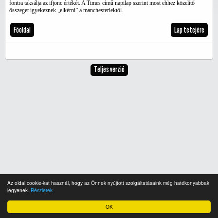
fontra taksálja az ifjonc értékét. A Times című napilap szerint most ehhez közelítő
összeget igyekeznek „elkérni” a manchesteriektől.
Főoldal
Lap tetejére
Teljes verzió
Az oldal cookie-kat használ, hogy az Önnek nyújtott szolgáltatásaink még hatékonyabbak
legyenek.
Részletek
OK