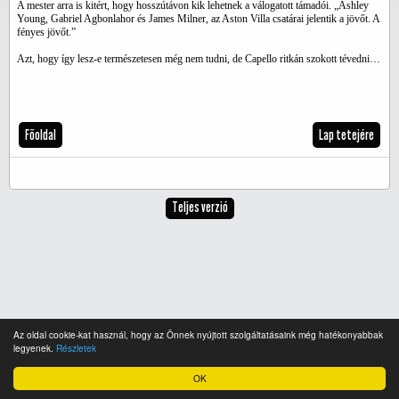
A mester arra is kitért, hogy hosszútávon kik lehetnek a válogatott támadói. „Ashley
Young, Gabriel Agbonlahor és James Milner, az Aston Villa csatárai jelentik a jövőt. A
fényes jövőt.”
Azt, hogy így lesz-e természetesen még nem tudni, de Capello ritkán szokott tévedni…
Főoldal
Lap tetejére
Teljes verzió
Az oldal cookie-kat használ, hogy az Önnek nyújtott szolgáltatásaink még hatékonyabbak
legyenek.
Részletek
OK