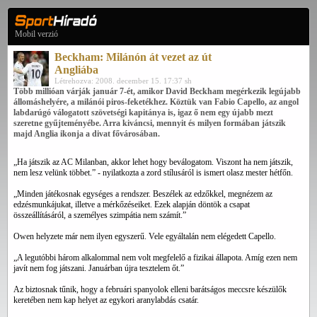
Mobil verzió
Beckham: Milánón át vezet az út
Angliába
Létrehozva: 2008. december 15. 17:37 sh
Több millióan várják január 7-ét, amikor David Beckham megérkezik legújabb
állomáshelyére, a milánói piros-feketékhez. Köztük van Fabio Capello, az angol
labdarúgó válogatott szövetségi kapitánya is, igaz ő nem egy újabb mezt
szeretne gyűjteményébe. Arra kiváncsi, mennyit és milyen formában játszik
majd Anglia ikonja a divat fővárosában.
„Ha játszik az AC Milanban, akkor lehet hogy beválogatom. Viszont ha nem játszik,
nem lesz velünk többet.” - nyilatkozta a zord stílusáról is ismert olasz mester hétfőn.
„Minden játékosnak egységes a rendszer. Beszélek az edzőkkel, megnézem az
edzésmunkájukat, illetve a mérkőzéseiket. Ezek alapján döntök a csapat
összeállításáról, a személyes szimpátia nem számít.”
Owen helyzete már nem ilyen egyszerű. Vele egyáltalán nem elégedett Capello.
„A legutóbbi három alkalommal nem volt megfelelő a fizikai állapota. Amíg ezen nem
javít nem fog játszani. Januárban újra tesztelem őt.”
Az biztosnak tűnik, hogy a februári spanyolok elleni barátságos meccsre készülők
keretében nem kap helyet az egykori aranylabdás csatár.