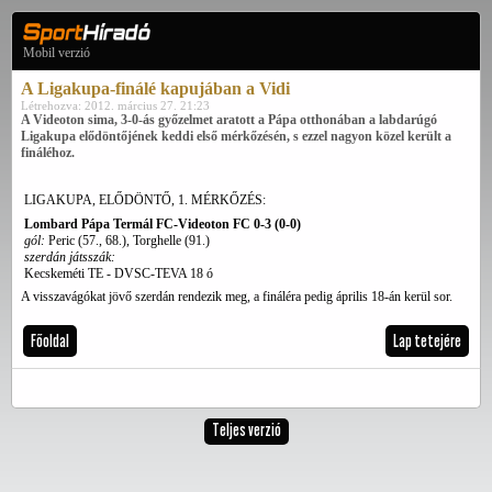
Mobil verzió
A Ligakupa-finálé kapujában a Vidi
Létrehozva: 2012. március 27. 21:23
A Videoton sima, 3-0-ás győzelmet aratott a Pápa otthonában a labdarúgó
Ligakupa elődöntőjének keddi első mérkőzésén, s ezzel nagyon közel került a
fináléhoz.
LIGAKUPA, ELŐDÖNTŐ, 1. MÉRKŐZÉS:
Lombard Pápa Termál FC-Videoton FC 0-3 (0-0)
gól:
Peric (57., 68.), Torghelle (91.)
szerdán játsszák:
Kecskeméti TE - DVSC-TEVA 18 ó
A visszavágókat jövő szerdán rendezik meg, a fináléra pedig április 18-án kerül sor.
Főoldal
Lap tetejére
Teljes verzió