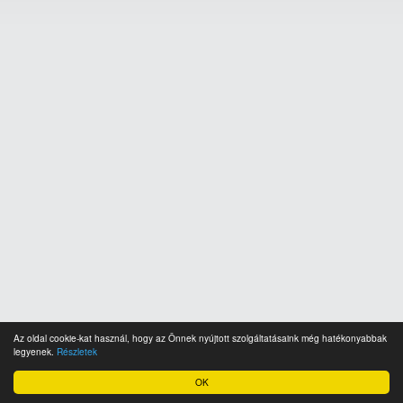
Az oldal cookie-kat használ, hogy az Önnek nyújtott szolgáltatásaink még hatékonyabbak
legyenek.
Részletek
OK