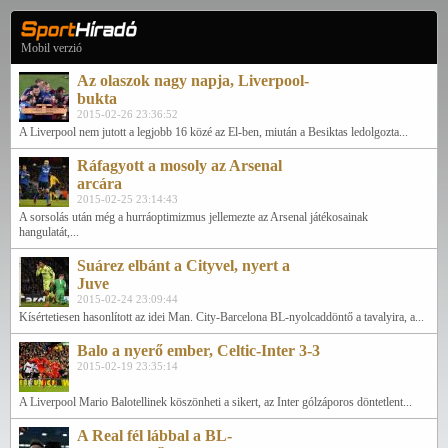
Mobil verzió
Az olaszok nagy napja, Liverpool-
bukta
2015-02-26 23:36:52
A Liverpool nem jutott a legjobb 16 közé az El-ben, miután a Besiktas ledolgozta...
Ráfagyott a mosoly az Arsenal
arcára
2015-02-25 23:14:43
A sorsolás után még a hurráoptimizmus jellemezte az Arsenal játékosainak
hangulatát,...
Suárez elbánt a Cityvel, nyert a
Juve
2015-02-24 23:09:44
Kísértetiesen hasonlított az idei Man. City-Barcelona BL-nyolcaddöntő a tavalyira, a...
Balo a nyerő ember, Celtic-Inter 3-3
2015-02-19 23:35:14
A Liverpool Mario Balotellinek köszönheti a sikert, az Inter gólzáporos döntetlent...
A Real fél lábbal a BL-