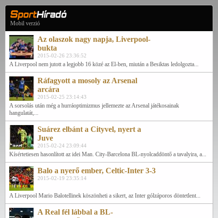
Mobil verzió
Az olaszok nagy napja, Liverpool-
bukta
2015-02-26 23:36:52
A Liverpool nem jutott a legjobb 16 közé az El-ben, miután a Besiktas ledolgozta...
Ráfagyott a mosoly az Arsenal
arcára
2015-02-25 23:14:43
A sorsolás után még a hurráoptimizmus jellemezte az Arsenal játékosainak
hangulatát,...
Suárez elbánt a Cityvel, nyert a
Juve
2015-02-24 23:09:44
Kísértetiesen hasonlított az idei Man. City-Barcelona BL-nyolcaddöntő a tavalyira, a...
Balo a nyerő ember, Celtic-Inter 3-3
2015-02-19 23:35:14
A Liverpool Mario Balotellinek köszönheti a sikert, az Inter gólzáporos döntetlent...
A Real fél lábbal a BL-