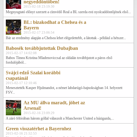
negyeddöntőben!
2015-02-18 23:19:30
Megnyugtató előnyt szerzett a címvédő Real a BL szerda esti nyolcaddöntőjének első...
BL: bizakodhat a Chelsea és a
Bayern
2015-02-17 23:06:54
Bár az eredmény alapján a Chelsea lehet elégedettebb, a látottak - például a hétszer...
Babosék továbbjutottak Dubajban
2015-02-17 14:02:08
Babos Tímea Kristina Mladenoviccsal az oldalán továbbjutott a páros első
fordulójából...
Svájci edző Szalai korábbi
csapatánál
2015-02-17 12:10:46
Menesztették Kasper Hjulmandot, a német labdarúgó-bajnokságban 14. helyezett
FSV...
Az MU állva maradt, jöhet az
Arsenal!
2015-02-16 23:09:29
A záró félórában három góllal válaszolt a Manchester United a házigazda,...
Green visszatérhet a Bayernhez
2015-02-16 21:52:53