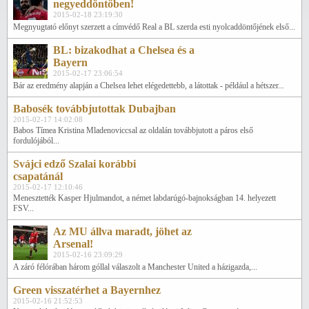
negyeddöntőben!
2015-02-18 23:19:30
Megnyugtató előnyt szerzett a címvédő Real a BL szerda esti nyolcaddöntőjének első...
BL: bizakodhat a Chelsea és a
Bayern
2015-02-17 23:06:54
Bár az eredmény alapján a Chelsea lehet elégedettebb, a látottak - például a hétszer...
Babosék továbbjutottak Dubajban
2015-02-17 14:02:08
Babos Tímea Kristina Mladenoviccsal az oldalán továbbjutott a páros első
fordulójából...
Svájci edző Szalai korábbi
csapatánál
2015-02-17 12:10:46
Menesztették Kasper Hjulmandot, a német labdarúgó-bajnokságban 14. helyezett
FSV...
Az MU állva maradt, jöhet az
Arsenal!
2015-02-16 23:09:29
A záró félórában három góllal válaszolt a Manchester United a házigazda,...
Green visszatérhet a Bayernhez
2015-02-16 21:52:53