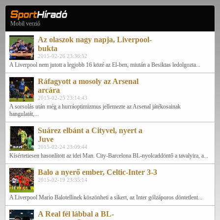
Mobil verzió
Az olaszok nagy napja, Liverpool-
bukta
2015-02-26 23:36:52
A Liverpool nem jutott a legjobb 16 közé az El-ben, miután a Besiktas ledolgozta...
Ráfagyott a mosoly az Arsenal
arcára
2015-02-25 23:14:43
A sorsolás után még a hurráoptimizmus jellemezte az Arsenal játékosainak
hangulatát,...
Suárez elbánt a Cityvel, nyert a
Juve
2015-02-24 23:09:44
Kísértetiesen hasonlított az idei Man. City-Barcelona BL-nyolcaddöntő a tavalyira, a...
Balo a nyerő ember, Celtic-Inter 3-3
2015-02-19 23:35:14
A Liverpool Mario Balotellinek köszönheti a sikert, az Inter gólzáporos döntetlent...
A Real fél lábbal a BL-