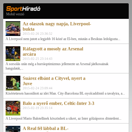
Mobil verzió
Az olaszok nagy napja, Liverpool-
bukta
2015-02-26 23:36:52
A Liverpool nem jutott a legjobb 16 közé az El-ben, miután a Besiktas ledolgozta...
Ráfagyott a mosoly az Arsenal
arcára
2015-02-25 23:14:43
A sorsolás után még a hurráoptimizmus jellemezte az Arsenal játékosainak
hangulatát,...
Suárez elbánt a Cityvel, nyert a
Juve
2015-02-24 23:09:44
Kísértetiesen hasonlított az idei Man. City-Barcelona BL-nyolcaddöntő a tavalyira, a...
Balo a nyerő ember, Celtic-Inter 3-3
2015-02-19 23:35:14
A Liverpool Mario Balotellinek köszönheti a sikert, az Inter gólzáporos döntetlent...
A Real fél lábbal a BL-