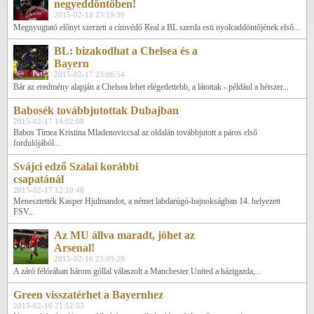
negyeddöntőben!
2015-02-18 23:19:30
Megnyugtató előnyt szerzett a címvédő Real a BL szerda esti nyolcaddöntőjének első...
BL: bizakodhat a Chelsea és a
Bayern
2015-02-17 23:06:54
Bár az eredmény alapján a Chelsea lehet elégedettebb, a látottak - például a hétszer...
Babosék továbbjutottak Dubajban
2015-02-17 14:02:08
Babos Tímea Kristina Mladenoviccsal az oldalán továbbjutott a páros első
fordulójából...
Svájci edző Szalai korábbi
csapatánál
2015-02-17 12:10:46
Menesztették Kasper Hjulmandot, a német labdarúgó-bajnokságban 14. helyezett
FSV...
Az MU állva maradt, jöhet az
Arsenal!
2015-02-16 23:09:29
A záró félórában három góllal válaszolt a Manchester United a házigazda,...
Green visszatérhet a Bayernhez
2015-02-16 21:52:53