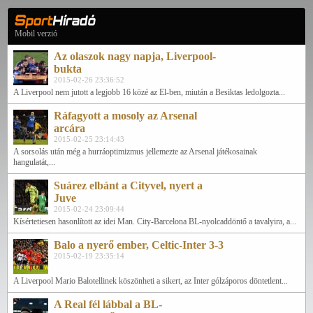
Mobil verzió
Az olaszok nagy napja, Liverpool-
bukta
2015-02-26 23:36:52
A Liverpool nem jutott a legjobb 16 közé az El-ben, miután a Besiktas ledolgozta...
Ráfagyott a mosoly az Arsenal
arcára
2015-02-25 23:14:43
A sorsolás után még a hurráoptimizmus jellemezte az Arsenal játékosainak
hangulatát,...
Suárez elbánt a Cityvel, nyert a
Juve
2015-02-24 23:09:44
Kísértetiesen hasonlított az idei Man. City-Barcelona BL-nyolcaddöntő a tavalyira, a...
Balo a nyerő ember, Celtic-Inter 3-3
2015-02-19 23:35:14
A Liverpool Mario Balotellinek köszönheti a sikert, az Inter gólzáporos döntetlent...
A Real fél lábbal a BL-