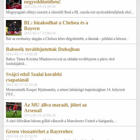
negyeddöntőben!
2015-02-18 23:19:30
Megnyugtató előnyt szerzett a címvédő Real a BL szerda esti nyolcaddöntőjének első...
BL: bizakodhat a Chelsea és a
Bayern
2015-02-17 23:06:54
Bár az eredmény alapján a Chelsea lehet elégedettebb, a látottak - például a hétszer...
Babosék továbbjutottak Dubajban
2015-02-17 14:02:08
Babos Tímea Kristina Mladenoviccsal az oldalán továbbjutott a páros első
fordulójából...
Svájci edző Szalai korábbi
csapatánál
2015-02-17 12:10:46
Menesztették Kasper Hjulmandot, a német labdarúgó-bajnokságban 14. helyezett
FSV...
Az MU állva maradt, jöhet az
Arsenal!
2015-02-16 23:09:29
A záró félórában három góllal válaszolt a Manchester United a házigazda,...
Green visszatérhet a Bayernhez
2015-02-16 21:52:53