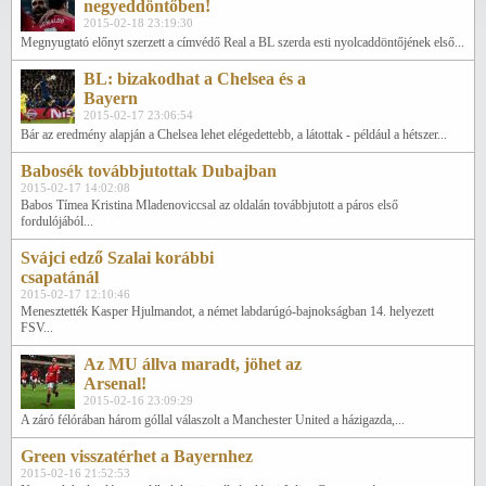
negyeddöntőben!
2015-02-18 23:19:30
Megnyugtató előnyt szerzett a címvédő Real a BL szerda esti nyolcaddöntőjének első...
BL: bizakodhat a Chelsea és a
Bayern
2015-02-17 23:06:54
Bár az eredmény alapján a Chelsea lehet elégedettebb, a látottak - például a hétszer...
Babosék továbbjutottak Dubajban
2015-02-17 14:02:08
Babos Tímea Kristina Mladenoviccsal az oldalán továbbjutott a páros első
fordulójából...
Svájci edző Szalai korábbi
csapatánál
2015-02-17 12:10:46
Menesztették Kasper Hjulmandot, a német labdarúgó-bajnokságban 14. helyezett
FSV...
Az MU állva maradt, jöhet az
Arsenal!
2015-02-16 23:09:29
A záró félórában három góllal válaszolt a Manchester United a házigazda,...
Green visszatérhet a Bayernhez
2015-02-16 21:52:53