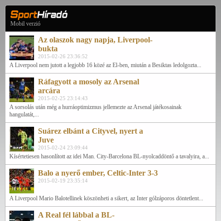
Mobil verzió
Az olaszok nagy napja, Liverpool-
bukta
2015-02-26 23:36:52
A Liverpool nem jutott a legjobb 16 közé az El-ben, miután a Besiktas ledolgozta...
Ráfagyott a mosoly az Arsenal
arcára
2015-02-25 23:14:43
A sorsolás után még a hurráoptimizmus jellemezte az Arsenal játékosainak
hangulatát,...
Suárez elbánt a Cityvel, nyert a
Juve
2015-02-24 23:09:44
Kísértetiesen hasonlított az idei Man. City-Barcelona BL-nyolcaddöntő a tavalyira, a...
Balo a nyerő ember, Celtic-Inter 3-3
2015-02-19 23:35:14
A Liverpool Mario Balotellinek köszönheti a sikert, az Inter gólzáporos döntetlent...
A Real fél lábbal a BL-