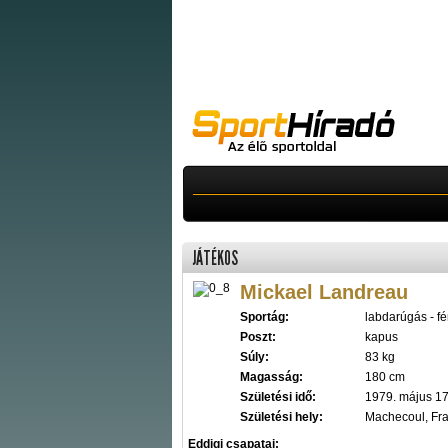
JÁTÉKOS
Mickael Landreau
Sportág:
labdarúgás - fér
Poszt:
kapus
Súly:
83 kg
Magasság:
180 cm
Születési idő:
1979. május 17
Születési hely:
Machecoul, Fr
Eddigi csapatai: