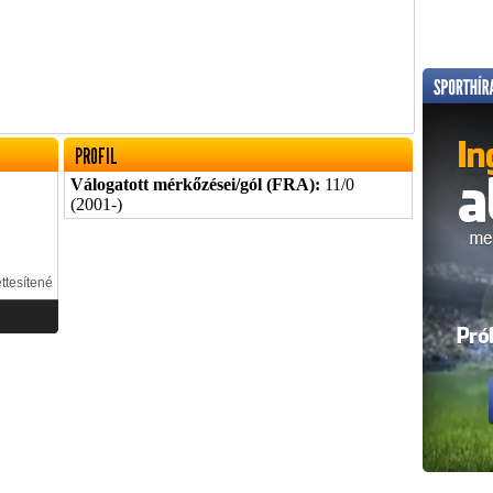
PROFIL
Válogatott mérkőzései/gól (FRA):
11/0
(2001-)
ttesítené