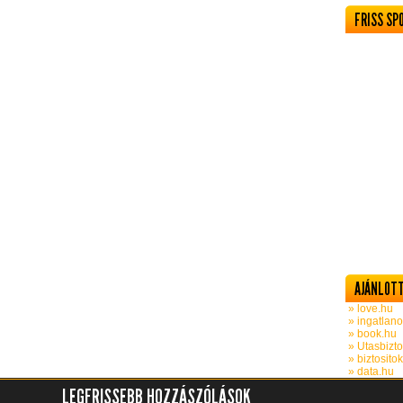
FRISS SP
AJÁNLOTT
» love.hu
» ingatlano
» book.hu
» Utasbizto
» biztosito
» data.hu
LEGFRISSEBB HOZZÁSZÓLÁSOK