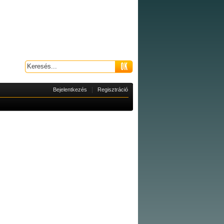
|
Bejelentkezés
Regisztráció