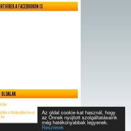
ORTHÍREK A FACEBOOKON IS
 OLDALAK
k.hu
Az oldal cookie-kat használ, hogy
sítás a Biztosítók.hu-n
az Önnek nyújtott szolgáltatásaink
k.hu
még hatékonyabbak legyenek.
Részletek