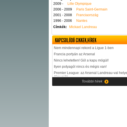
2009 -
Lille Olympique
2006 - 2009
Paris Saint-Germain
2001 - 2008
Franciaország
1996 - 2006
Nantes
Címkék:
Mickael Landreau
KAPCSOLÓDÓ CIKKEK,HÍREK
Nem mindennapi rekord a Ligue 1-ben
Francia portyán az Arsenal
Nincs lehetetlen! Gól a kapu mögül!
Ilyen potyagól nincs és mégis van!
Premier League: az Arsenal Landreau-val helye
Almuniát
További hírek