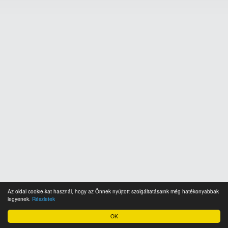
Az oldal cookie-kat használ, hogy az Önnek nyújtott szolgáltatásaink még hatékonyabbak
legyenek.
Részletek
OK