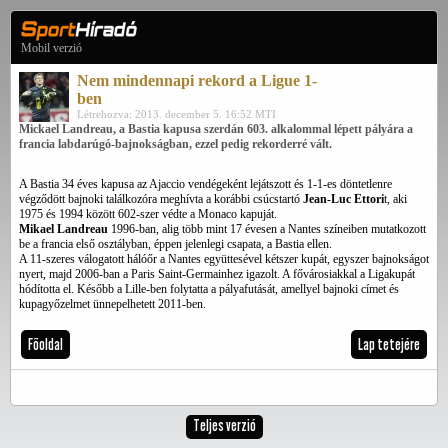
Mobil verzió
Nem mindennapi rekord a Ligue 1-
ben
Létrehozva: 2013. december 5. 16:52 MTI
Mickael Landreau, a Bastia kapusa szerdán 603. alkalommal lépett pályára a
francia labdarúgó-bajnokságban, ezzel pedig rekorderré vált.
A Bastia 34 éves kapusa az Ajaccio vendégeként lejátszott és 1-1-es döntetlenre
végződött bajnoki találkozóra meghívta a korábbi csúcstartó
Jean-Luc Ettori
t, aki
1975 és 1994 között 602-szer védte a Monaco kapuját.
Mikael Landreau
1996-ban, alig több mint 17 évesen a Nantes színeiben mutatkozott
be a francia első osztályban, éppen jelenlegi csapata, a Bastia ellen.
A 11-szeres válogatott hálóőr a Nantes együttesével kétszer kupát, egyszer bajnokságot
nyert, majd 2006-ban a Paris Saint-Germainhez igazolt. A fővárosiakkal a Ligakupát
hódította el. Később a Lille-ben folytatta a pályafutását, amellyel bajnoki címet és
kupagyőzelmet ünnepelhetett 2011-ben.
Főoldal
Lap tetejére
Teljes verzió