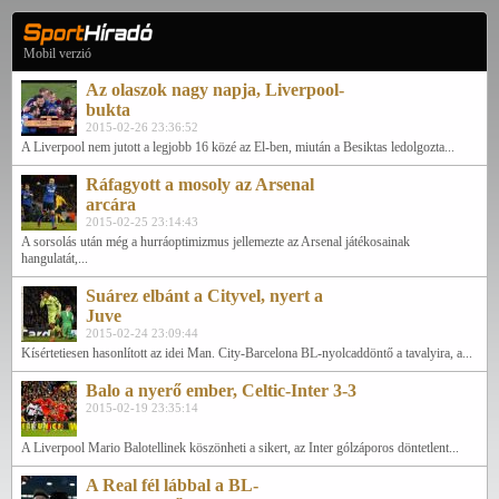
Mobil verzió
Az olaszok nagy napja, Liverpool-
bukta
2015-02-26 23:36:52
A Liverpool nem jutott a legjobb 16 közé az El-ben, miután a Besiktas ledolgozta...
Ráfagyott a mosoly az Arsenal
arcára
2015-02-25 23:14:43
A sorsolás után még a hurráoptimizmus jellemezte az Arsenal játékosainak
hangulatát,...
Suárez elbánt a Cityvel, nyert a
Juve
2015-02-24 23:09:44
Kísértetiesen hasonlított az idei Man. City-Barcelona BL-nyolcaddöntő a tavalyira, a...
Balo a nyerő ember, Celtic-Inter 3-3
2015-02-19 23:35:14
A Liverpool Mario Balotellinek köszönheti a sikert, az Inter gólzáporos döntetlent...
A Real fél lábbal a BL-