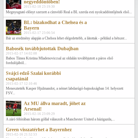
negyeddöntőben!
2015-02-18 23:19:30
Megnyugtató előnyt szerzett a címvédő Real a BL szerda esti nyolcaddöntőjének első...
BL: bizakodhat a Chelsea és a
Bayern
2015-02-17 23:06:54
Bár az eredmény alapján a Chelsea lehet elégedettebb, a látottak - például a hétszer...
Babosék továbbjutottak Dubajban
2015-02-17 14:02:08
Babos Tímea Kristina Mladenoviccsal az oldalán továbbjutott a páros első
fordulójából...
Svájci edző Szalai korábbi
csapatánál
2015-02-17 12:10:46
Menesztették Kasper Hjulmandot, a német labdarúgó-bajnokságban 14. helyezett
FSV...
Az MU állva maradt, jöhet az
Arsenal!
2015-02-16 23:09:29
A záró félórában három góllal válaszolt a Manchester United a házigazda,...
Green visszatérhet a Bayernhez
2015-02-16 21:52:53