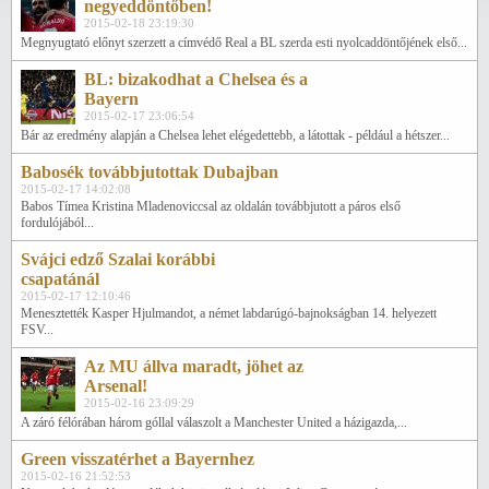
negyeddöntőben!
2015-02-18 23:19:30
Megnyugtató előnyt szerzett a címvédő Real a BL szerda esti nyolcaddöntőjének első...
BL: bizakodhat a Chelsea és a
Bayern
2015-02-17 23:06:54
Bár az eredmény alapján a Chelsea lehet elégedettebb, a látottak - például a hétszer...
Babosék továbbjutottak Dubajban
2015-02-17 14:02:08
Babos Tímea Kristina Mladenoviccsal az oldalán továbbjutott a páros első
fordulójából...
Svájci edző Szalai korábbi
csapatánál
2015-02-17 12:10:46
Menesztették Kasper Hjulmandot, a német labdarúgó-bajnokságban 14. helyezett
FSV...
Az MU állva maradt, jöhet az
Arsenal!
2015-02-16 23:09:29
A záró félórában három góllal válaszolt a Manchester United a házigazda,...
Green visszatérhet a Bayernhez
2015-02-16 21:52:53