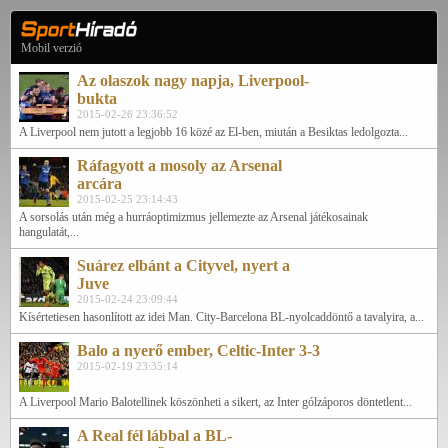
Mobil verzió
Az olaszok nagy napja, Liverpool-
bukta
2015-02-26 23:36:52
A Liverpool nem jutott a legjobb 16 közé az El-ben, miután a Besiktas ledolgozta...
Ráfagyott a mosoly az Arsenal
arcára
2015-02-25 23:14:43
A sorsolás után még a hurráoptimizmus jellemezte az Arsenal játékosainak
hangulatát,...
Suárez elbánt a Cityvel, nyert a
Juve
2015-02-24 23:09:44
Kísértetiesen hasonlított az idei Man. City-Barcelona BL-nyolcaddöntő a tavalyira, a...
Balo a nyerő ember, Celtic-Inter 3-3
2015-02-19 23:35:14
A Liverpool Mario Balotellinek köszönheti a sikert, az Inter gólzáporos döntetlent...
A Real fél lábbal a BL-